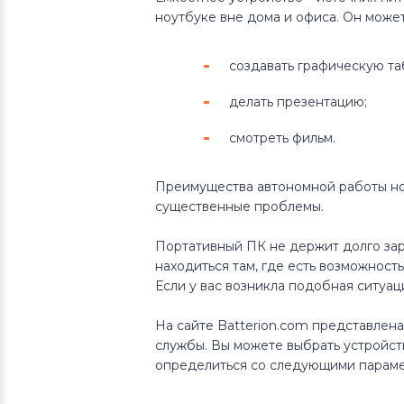
Lenovo
ноутбуке вне дома и офиса. Он може
Аккумуляторы для ноутбуков
создавать графическую та
Gateway
делать презентацию;
Аккумуляторы для ноутбуков
смотреть фильм.
Medion
Преимущества автономной работы но
Аккумуляторы для ноутбуков
существенные проблемы.
Advent
Портативный ПК не держит долго зар
Аккумуляторы для ноутбуков
HP
находиться там, где есть возможнос
Если у вас возникла подобная ситуац
Аккумуляторы для ноутбуков
MSI
На сайте Batterion.com представлен
службы. Вы можете выбрать устройст
Аккумуляторы для ноутбуков
определиться со следующими параме
Notebookguru