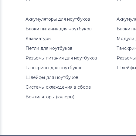
Аккумуляторы для ноутбуков
Аккумуляторы для ноутбуков
Samsung
Аккумул
Блоки питания для ноутбуков
Блоки п
Аккумуляторы для ноутбуков
Клавиатуры
Модули 
Uniwill
Петли для ноутбуков
Тачскри
Аккумуляторы для ноутбуков
Разъемы питания для ноутбуков
Разъемы
Fujitsu
Тачскрины для ноутбуков
Шлейфы 
Шлейфы для ноутбуков
Аккумуляторы для ноутбуков
Machenike
Системы охлаждения в сборе
Вентиляторы (кулеры)
Аккумуляторы для ноутбуков
Clevo
Аккумуляторы для ноутбуков
Sony