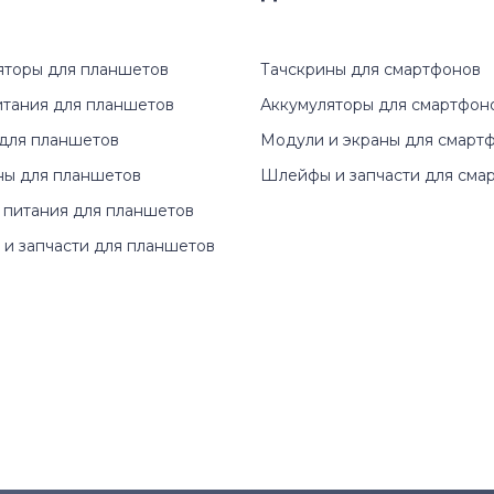
Studio
1545
Studio 14
1546
яторы для планшетов
Тачскрины для смартфонов
итания для планшетов
Аккумуляторы для смартфон
Studio 17
1564
для планшетов
Модули и экраны для смарт
Studio XPS
15R
ны для планшетов
Шлейфы и запчасти для сма
 питания для планшетов
Venue
15Z
и запчасти для планшетов
Vostro
17-7773
XPS
1700
XPS 13
1720
XPS 15
1721