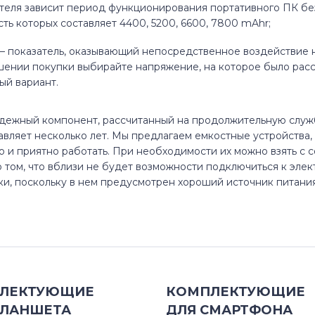
Inspiron Mini
14Z
зателя зависит период функционирования портативного ПК б
ть которых составляет 4400, 5200, 6600, 7800 mAhr;
Inspiron XPS
15 3582
– показатель, оказывающий непосредственное воздействие 
шении покупки выбирайте напряжение, на которое было ра
Latitude
15 7586
ый вариант.
Latitude 11
15 7588
надежный компонент, рассчитанный на продолжительную слу
авляет несколько лет. Мы предлагаем емкостные устройства
Latitude 12
1501
ко и приятно работать. При необходимости их можно взять с с
 том, что вблизи не будет возможности подключиться к эле
Latitude 13
1520
ки, поскольку в нем предусмотрен хороший источник питани
P Series
1521
Precision
1525
Precision 15
1526
ЛЕКТУЮЩИЕ
КОМПЛЕКТУЮЩИЕ
ЛАНШЕТА
ДЛЯ
СМАРТФОНА