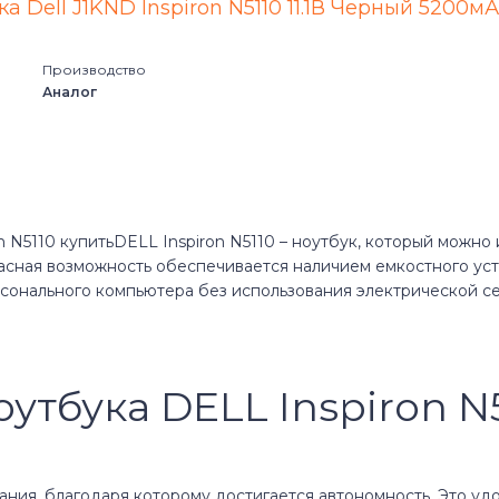
Alienware M15 Series
13 (5378
а Dell J1KND Inspiron N5110 11.1В Черный 5200м
Alienware M17 Series
13 (5390
Производство
Аналог
Alienware Series
13 (7000
Blanco
1300
Chromebook
13R (N3
DELL Inspiron N5110 – ноутбук, который можно 
асная возможность обеспечивается наличием емкостного уст
G3 Series
13Z
сонального компьютера без использования электрической се
G5 Series
13z (137
G7
13z (532
утбука DELL Inspiron N
Inspiron
13z (N31
ания, благодаря которому достигается автономность. Это удо