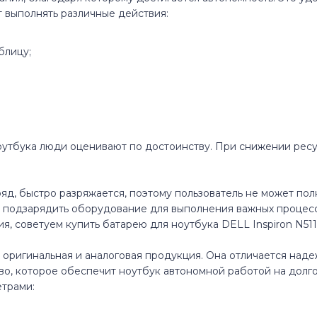
Inspiron 11
14 7466
т выполнять различные действия:
Inspiron 11z
14 7467
блицу;
Inspiron 13
14-7000
Inspiron 14
1400
Inspiron 14R
1410
утбука люди оценивают по достоинству. При снижении ресу
Inspiron 14V
1420
яд, быстро разряжается, поэтому пользователь не может пол
ть подзарядить оборудование для выполнения важных процес
Inspiron 14Z
1440
ия, советуем купить батарею для ноутбука DELL Inspiron N511
Inspiron 15
1440n
а оригинальная и аналоговая продукция. Она отличается на
во, которое обеспечит ноутбук автономной работой на долг
Inspiron 17
1464
трами: