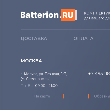
Аккумуляторы для ноутбуков
Fujitsu-Siemens
КОМПЛЕКТУ
для вашего д
Аккумуляторы для ноутбуков
NEC
ДОСТАВКА
ОПЛАТА
Аккумуляторы для ноутбуков
Huawei
Аккумуляторы для ноутбуков
МОСКВА
Roverbook
+7 495 11
г. Москва, ул. Ткацкая, 5с3,
Аккумуляторы для ноутбуков
(м. Семеновская)
Toshiba
Пн.-Вс.
09:00 - 21:00
Аккумуляторы для ноутбуков
На карте
Обратны
Acer