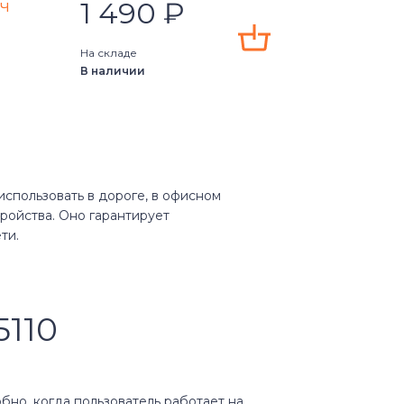
)
1 490
₽
Ач
)
На складе
В наличии
)
010)
использовать в дороге, в офисном
ройства. Оно гарантирует
ти.
0)
3)
5110
1z)
бно, когда пользователь работает на