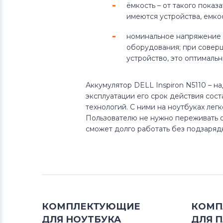
ёмкость – от такого пока
Аккумуляторы для ноутбуков
имеются устройства, емкос
Compaq
номинальное напряжение 
оборудования; при совер
Аккумуляторы для ноутбуков
устройство, это оптимальн
Hasee
Аккумулятор DELL Inspiron N5110 – 
Аккумуляторы для ноутбуков
эксплуатации его срок действия сост
Dell
технологий. С ними на ноутбуках лег
Пользователю не нужно переживать о
Аккумуляторы для ноутбуков
сможет долго работать без подзаряд
IBM
Аккумуляторы для ноутбуков
Apple
Все бренды
КОМПЛЕКТУЮЩИЕ
КОМП
ДЛЯ
Аккумуляторы для ноутбуков
НОУТБУКА
LG
ДЛЯ
П