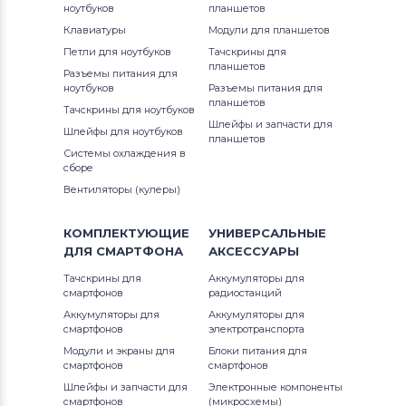
ноутбуков
планшетов
Аккумуляторы для ноутбуков
1300
Клавиатуры
Модули для планшетов
Thunderobot
G3 Series
Петли для ноутбуков
Тачскрины для
13R (N3010)
планшетов
Разъемы питания для
Аккумуляторы для ноутбуков
G5 Series
ноутбуков
Разъемы питания для
Lenovo
13Z
планшетов
Тачскрины для ноутбуков
G7
Шлейфы и запчасти для
Шлейфы для ноутбуков
Аккумуляторы для ноутбуков
планшетов
13z (1370)
Системы охлаждения в
Gateway
Inspiron
сборе
13z (5323)
Вентиляторы (кулеры)
Аккумуляторы для ноутбуков
Inspiron 11
Medion
13z (N311z)
КОМПЛЕКТУЮЩИЕ
УНИВЕРСАЛЬНЫЕ
Inspiron 11z
ДЛЯ
СМАРТФОНА
АКСЕССУАРЫ
Аккумуляторы для ноутбуков
14 7466
Advent
Inspiron 13
Тачскрины для
Аккумуляторы для
смартфонов
радиостанций
14 7467
Аккумуляторы для ноутбуков
HP
Аккумуляторы для
Аккумуляторы для
Inspiron 14
смартфонов
электротранспорта
14-7000
Модули и экраны для
Блоки питания для
Аккумуляторы для ноутбуков
MSI
Inspiron 14R
смартфонов
смартфонов
1400
Шлейфы и запчасти для
Электронные компоненты
Аккумуляторы для ноутбуков
Inspiron 14V
смартфонов
(микросхемы)