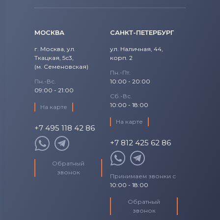
1520
Precision
Аккумуляторы для ноутбуков
Fujitsu
1521
МОСКВА
САНКТ-ПЕТЕРБУРГ
Precision 15
Аккумуляторы для ноутбуков
1525
г. Москва, ул.
ул. Наличная, 44,
Studio
Ткацкая, 5с3,
Machenike
корп. 2
(м. Семеновская)
1526
Пн.-Пт.
Studio 14
Аккумуляторы для ноутбуков
Clevo
Пн.-Вс.
10:00 - 20:00
09:00 - 21:00
1545
Сб.-Вс.
Studio 17
Аккумуляторы для ноутбуков
Sony
10:00 - 18:00
На карте
1546
Studio XPS
На карте
Аккумуляторы для ноутбуков
+7 495 118 42 86
Fujitsu-Siemens
1564
+7 812 425 62 86
Venue
Аккумуляторы для ноутбуков
15R
NEC
Обратный
Vostro
звонок
Принимаем звонки с
Аккумуляторы для ноутбуков
15Z
10:00 - 18:00
XPS
Huawei
17-7773
Обратный
XPS 13
Аккумуляторы для ноутбуков
звонок