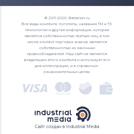
Roverbook
1700
XPS 15
Аккумуляторы для ноутбуков
1720
© 2011-2020. Batterion.ru
Toshiba
Все виды контента: логотипы, названия ТМ и ТЗ,
1721
технологии и другая информация, которая
Аккумуляторы для ноутбуков
Acer
является собственностью третьих лиц, в том
1750
числе контент торговых знаков, является
Аккумуляторы для ноутбуков
Asus
собственностью их законных
1764
правообладателей. Наш сайт не является
Аккумуляторы для ноутбуков
владельцем этого контента и использует его
Alienware
17R
для иллюстрации, и в справочно-
ознакомительных целях.
Аккумуляторы для ноутбуков
2200
Irbis
3043
4621
500M
Сайт создан в Industrial Media
5100