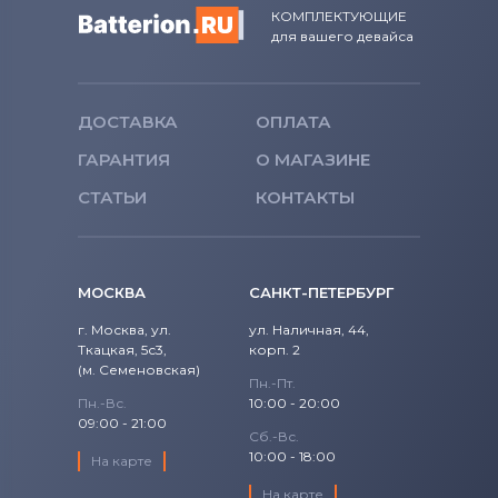
Roverbook
1700
КОМПЛЕКТУЮЩИЕ
XPS 15
для вашего девайса
Аккумуляторы для ноутбуков
1720
Toshiba
1721
ДОСТАВКА
ОПЛАТА
Аккумуляторы для ноутбуков
Acer
1750
ГАРАНТИЯ
О МАГАЗИНЕ
Аккумуляторы для ноутбуков
Asus
СТАТЬИ
1764
КОНТАКТЫ
Аккумуляторы для ноутбуков
Alienware
17R
МОСКВА
САНКТ-ПЕТЕРБУРГ
Аккумуляторы для ноутбуков
2200
Irbis
г. Москва, ул.
ул. Наличная, 44,
3043
Ткацкая, 5с3,
корп. 2
(м. Семеновская)
Пн.-Пт.
4621
Пн.-Вс.
10:00 - 20:00
09:00 - 21:00
Сб.-Вс.
500M
10:00 - 18:00
На карте
5100
На карте