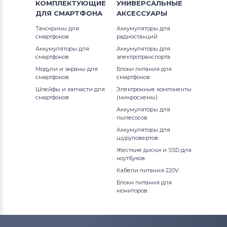
КОМПЛЕКТУЮЩИЕ
УНИВЕРСАЛЬНЫЕ
1520
ДЛЯ
Precision
СМАРТФОНА
АКСЕССУАРЫ
Аккумуляторы для ноутбуков
Fujitsu
1521
Тачскрины для
Аккумуляторы для
Precision 15
смартфонов
радиостанций
Аккумуляторы для ноутбуков
1525
Аккумуляторы для
Аккумуляторы для
смартфонов
электротранспорта
Studio
Machenike
Модули и экраны для
Блоки питания для
1526
смартфонов
смартфонов
Studio 14
Аккумуляторы для ноутбуков
Clevo
Шлейфы и запчасти для
Электронные компоненты
1545
смартфонов
(микросхемы)
Studio 17
Аккумуляторы для ноутбуков
Sony
Аккумуляторы для
1546
пылесосов
Studio XPS
Аккумуляторы для ноутбуков
Аккумуляторы для
Fujitsu-Siemens
1564
шуруповертов
Venue
Жесткие диски и SSD для
ноутбуков
Аккумуляторы для ноутбуков
15R
NEC
Vostro
Кабели питания 220V
Аккумуляторы для ноутбуков
15Z
Блоки питания для
мониторов
XPS
Huawei
17-7773
XPS 13
Аккумуляторы для ноутбуков