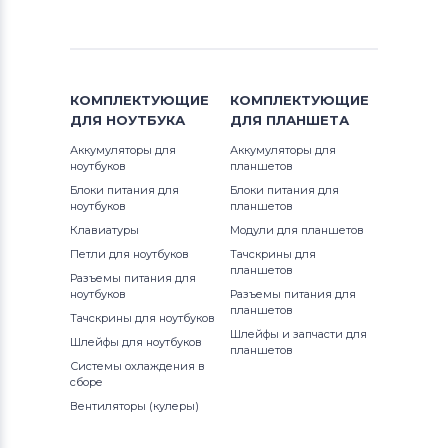
Notebookguru
1410
Inspiron 14Z
Аккумуляторы для ноутбуков
1420
Compaq
Inspiron 15
КОМПЛЕКТУЮЩИЕ
КОМПЛЕКТУЮЩИЕ
1440
Аккумуляторы для ноутбуков
Hasee
ДЛЯ
НОУТБУКА
ДЛЯ
ПЛАНШЕТА
Inspiron 17
1440n
Аккумуляторы для
Аккумуляторы для
Аккумуляторы для ноутбуков
Dell
Inspiron Mini
ноутбуков
планшетов
Блоки питания для
Блоки питания для
1464
Аккумуляторы для ноутбуков
IBM
ноутбуков
планшетов
Inspiron XPS
Клавиатуры
Модули для планшетов
14Z
Аккумуляторы для ноутбуков
Apple
Latitude
Петли для ноутбуков
Тачскрины для
планшетов
Разъемы питания для
15 3582
Все бренды
ноутбуков
Разъемы питания для
Latitude 11
планшетов
Тачскрины для ноутбуков
Аккумуляторы для ноутбуков
15 7586
LG
Шлейфы и запчасти для
Latitude 12
Шлейфы для ноутбуков
планшетов
Системы охлаждения в
Аккумуляторы для ноутбуков
15 7588
сборе
Latitude 13
Samsung
Вентиляторы (кулеры)
1501
P Series
Аккумуляторы для ноутбуков
Uniwill