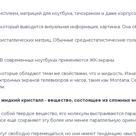
исплеем, матрицей для ноутбука, тачскрином и даже корпусо
а который выводится визуальная информация, картинка. Она 
исталлических матриц. Обычные среднестатистические поль
а. В современных ноутбуках применяются ЖК-экраны.
 которые обладают теми же свойствами, что и жидкость. Изн
ктронных экранов телевизоров и часов, таких как Montana. 
ии.
жидкий кристалл - вещество, состоящее из сложных м
 собой твердое вещество, его молекулы выстраиваются пара
все ещё сохраняют эту более или менее параллельную ориен
огут свободно перемещаться, но они имеют тенденцию «выст