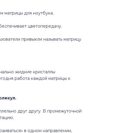
м матрицы для ноутбука.
обеспечивает цветопередачу.
зователи привыкли называть матрицу
ачально жидкие кристаллы
Сегодня работа каждой матрицы к
олекул.
ллельно друг другу. В промежуточной
тацию.
раиваться» в одном направлении,