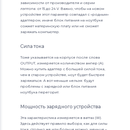
зависимости от производителя и серии
лэптопа: от 15 до 24 V. Важно, чтобы на новом
устройстве этот параметр совпадал с «родным»
адаптером, иначе блок питания на ноутбуке
сожжет материнскую плату или не сможет
заряжать компьютер.
Сила тока
Тоже указывается на корпусе после слова
OUTPUT, измеряется количеством ампер (А).
Можно купить адаптер с большей силой тока,
чем в старом устройстве, ноут будет быстрее
заряжаться. А вот меньше нельзя: будут
проблемы с зарядкой или блок питания
ноутбука перегорит.
Мощность зарядного устройства
Эта характеристика измеряется в ваттах (W).
Здесь действует правило выбора, как для силы
тока: столько же или больше можно, меньше –