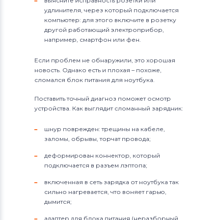
выясните исправность розетки или
удлинителя, через который подключается
компьютер: для этого включите в розетку
другой работающий электроприбор,
например, смартфон или фен.
Если проблем не обнаружили, это хорошая
новость. Однако есть и плохая – похоже,
сломался блок питания для ноутбука.
Поставить точный диагноз поможет осмотр
устройства. Как выглядит сломанный зарядник:
шнур поврежден: трещины на кабеле,
заломы, обрывы, торчат провода;
деформирован коннектор, который
подключается в разъем лэптопа;
включенная в сеть зарядка от ноутбука так
сильно нагревается, что воняет гарью,
дымится;
адаптер для блока питания (неразборный