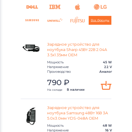
Все бренды
Зарядное устройство для
iRu
ноутбука Sharp 45Вт 22В 2.04A
3.5x1.35мм ОЕМ
Sharp
Hipro
Toshiba
Мощность
45 W
Напряжение
22 V
Производство
Аналог
Asus
Irbis
790
₽
На складе
В наличии
Зарядное устройство для
ноутбука Samsung 48Вт 16В 3A
5.0x3.0мм YDS-048A ОЕМ
Мощность
48 W
Напряжение
16 V