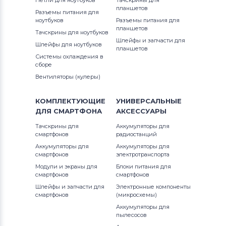
Петли для ноутбуков
Тачскрины для
планшетов
Разъемы питания для
ноутбуков
Разъемы питания для
планшетов
Тачскрины для ноутбуков
Шлейфы и запчасти для
Шлейфы для ноутбуков
планшетов
Системы охлаждения в
сборе
Вентиляторы (кулеры)
КОМПЛЕКТУЮЩИЕ
УНИВЕРСАЛЬНЫЕ
ДЛЯ
СМАРТФОНА
АКСЕССУАРЫ
Тачскрины для
Аккумуляторы для
смартфонов
радиостанций
Аккумуляторы для
Аккумуляторы для
смартфонов
электротранспорта
Модули и экраны для
Блоки питания для
смартфонов
смартфонов
Шлейфы и запчасти для
Электронные компоненты
смартфонов
(микросхемы)
Аккумуляторы для
пылесосов