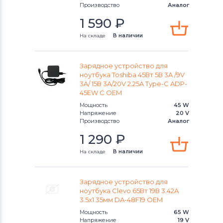
Производство
Аналог
1 590
₽
На складе
В наличии
Зарядное устройство для
ноутбука Toshiba 45Вт 5В 3A /9V
3A/ 15В 3A/20V 2.25A Type-C ADP-
45EW C OEM
Мощность
45 W
Напряжение
20 V
Производство
Аналог
1 290
₽
На складе
В наличии
Зарядное устройство для
ноутбука Clevo 65Вт 19В 3.42A
3.5x1.35мм DA-48F19 OEM
Мощность
65 W
Напряжение
19 V