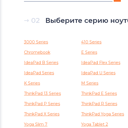
Блоки питания для ноутбуков
DNS
02
Выберите серию ноут
Блоки питания для ноутбуков
Xiaomi
3000 Series
410 Series
Блоки питания для ноутбуков
Chromebook
E Series
eMachines
IdeaPad B Series
IdeaPad Flex Series
Блоки питания для ноутбуков
IdeaPad Series
IdeaPad U Series
Microsoft
K Series
M Series
Блоки питания для ноутбуков
ThinkPad 13 Series
ThinkPad E Series
Prestigio
ThinkPad P Series
ThinkPad R Series
Блоки питания для ноутбуков
ThinkPad X Series
ThinkPad Yoga Series
Клавиатуры
Yoga Slim 7
Yoga Tablet 2