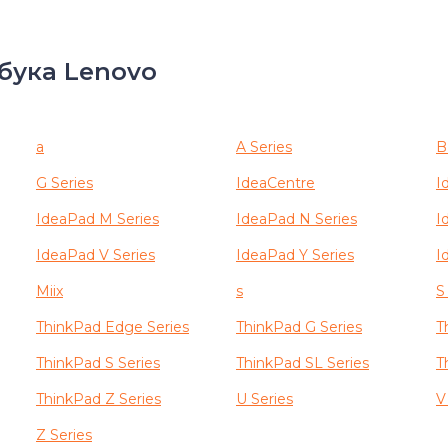
бука Lenovo
a
A Series
B
G Series
IdeaCentre
I
IdeaPad M Series
IdeaPad N Series
I
IdeaPad V Series
IdeaPad Y Series
I
Miix
s
S
ThinkPad Edge Series
ThinkPad G Series
T
ThinkPad S Series
ThinkPad SL Series
T
ThinkPad Z Series
U Series
V
Z Series