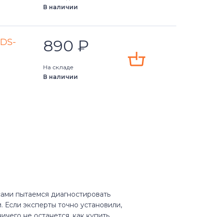
В наличии
890
₽
YDS-
На складе
В наличии
 сами пытаемся диагностировать
. Если эксперты точно установили,
ичего не останется, как купить