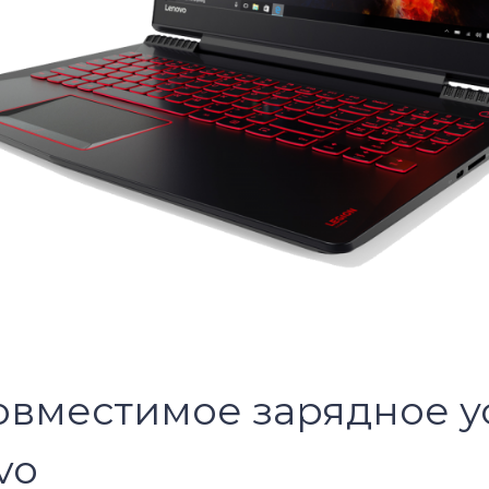
овместимое зарядное у
vo