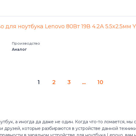
 для ноутбука Lenovo 80Вт 19В 4.2A 5.5x2.5мм 
Производство
Аналог
1
2
3
…
10
утбук, а иногда да даже не один. Когда что-то ломается, мы
 друзей, которые разбираются в устройстве данной техники
справности в зарядном устройстве для ноутбука Lenovo, вам н