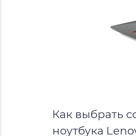
Alienware
Блоки питания для ноутбуков
Irbis
Как выбрать с
ноутбука Leno