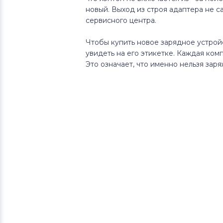
Блоки питания для ноутбуков
новый. Выход из строя адаптера не с
Roverbook
сервисного центра.
Блоки питания для ноутбуков
Чтобы купить новое зарядное устрой
Sharp
увидеть на его этикетке. Каждая ком
Это означает, что именно нельзя зар
Блоки питания для ноутбуков
Hipro
Блоки питания для ноутбуков
Toshiba
Блоки питания для ноутбуков
Acer
Блоки питания для ноутбуков
Asus
Блоки питания для ноутбуков