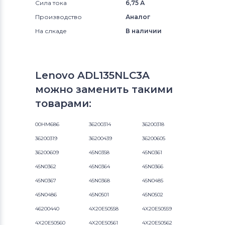
Сила тока
6,75 А
Производство
Аналог
На слкаде
В наличии
Lenovo ADL135NLC3A
можно заменить такими
товарами:
00HM686
36200314
36200318
36200319
36200439
36200605
36200609
45N0358
45N0361
45N0362
45N0364
45N0366
45N0367
45N0368
45N0485
45N0486
45N0501
45N0502
46200440
4X20E50558
4X20E50559
4X20E50560
4X20E50561
4X20E50562