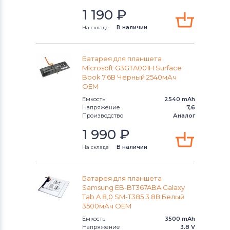
1 190
₽
На складе
В наличии
Батарея для планшета
Microsoft G3GTA001H Surface
Book 7.6В Черный 2540мАч
OEM
Емкость
2540 mAh
Напряжение
7,6
Производство
Аналог
1 990
₽
На складе
В наличии
Батарея для планшета
Samsung EB-BT367ABA Galaxy
Tab A 8,0 SM-T385 3.8В Белый
3500мАч OEM
Емкость
3500 mAh
Напряжение
3.8 V