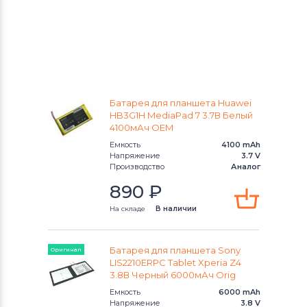
Батарея для планшета Huawei
HB3G1H MediaPad 7 3.7В Белый
4100мАч OEM
Емкость
4100 mAh
Напряжение
3.7 V
Производство
Аналог
890
₽
На складе
В наличии
Батарея для планшета Sony
Оригинал
LIS2210ERPC Tablet Xperia Z4
3.8В Черный 6000мАч Orig
Емкость
6000 mAh
Напряжение
3.8 V