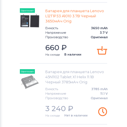
Аккумуляторы для планшетов
Батарея для планшета Lenovo
Оригинал
Amazon
L12T1P33 A1010 3.7В Черный
3650мАч Orig
Аккумуляторы для планшетов
Acer
Емкость
3650 mAh
Напряжение
3.7 V
Производство
Оригинал
Аккумуляторы для планшетов
660
₽
Alcatel
На складе
В наличии
Аккумуляторы для планшетов
Asus
Аккумуляторы для планшетов
Irbis
Батарея для планшета Lenovo
Оригинал
45N1102 Tablet X1 Helix 11.1В
Черный 3785мАч Orig
Емкость
3785 mAh
Напряжение
11.1 V
Производство
Оригинал
3 240
₽
На складе
Нет в наличии