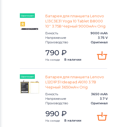
Аккумуляторы для планшетов
Батарея для планшета Lenovo
Оригинал
Lenovo
L13C3E31 Yoga 10 Tablet B8000
10'' 3.75В Черный 9000мАч Orig
Аккумуляторы для планшетов
HP
Емкость
9000 mAh
Напряжение
3.75 V
Аккумуляторы для планшетов
Производство
Оригинал
Honor
790
₽
На складе
В наличии
Аккумуляторы для планшетов
Dell
Аккумуляторы для планшетов
Apple
Батарея для планшета Lenovo
Оригинал
L12D1P31 Ideapad A1010 3.7В
Аккумуляторы для планшетов
Черный 3650мАч Orig
Samsung
Емкость
3650 mAh
Напряжение
3.7 V
Производство
Оригинал
Аккумуляторы для планшетов
Sony
990
₽
Аккумуляторы для планшетов
На складе
В наличии
Huawei