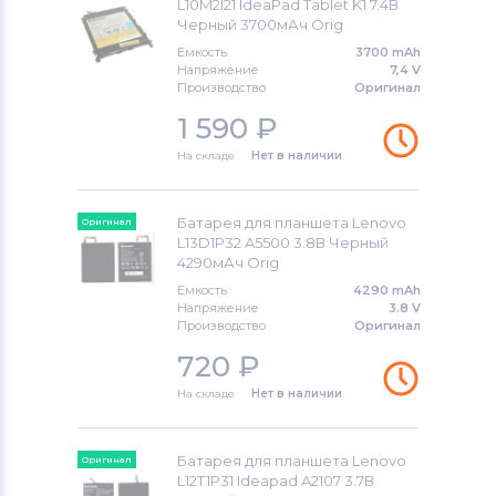
L10M2I21 IdeaPad Tablet K1 7.4В
Черный 3700мАч Orig
Емкость
3700 mAh
Напряжение
7,4 V
Производство
Оригинал
1 590
₽
На складе
Нет в наличии
Батарея для планшета Lenovo
Оригинал
L13D1P32 A5500 3.8В Черный
4290мАч Orig
Емкость
4290 mAh
Напряжение
3.8 V
Производство
Оригинал
720
₽
На складе
Нет в наличии
Батарея для планшета Lenovo
Оригинал
L12T1P31 Ideapad A2107 3.7В