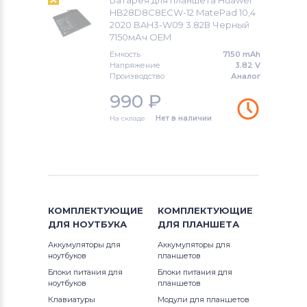
Батарея для планшета Huawei
HB28D8C8ECW-12 MatePad 10,4
2020 BAH3-W09 3.82В Черный
Аккумуляторы для планшетов
7150мАч OEM
Lenovo
Емкость
7150 mAh
Напряжение
3.82 V
Аккумуляторы для планшетов
HP
Производство
Аналог
990
₽
Аккумуляторы для планшетов
Honor
На складе
Нет в наличии
Аккумуляторы для планшетов
Dell
Аккумуляторы для планшетов
Apple
Аккумуляторы для планшетов
КОМПЛЕКТУЮЩИЕ
КОМПЛЕКТУЮЩИЕ
Samsung
ДЛЯ
НОУТБУКА
ДЛЯ
ПЛАНШЕТА
Аккумуляторы для
Аккумуляторы для
Аккумуляторы для планшетов
Sony
ноутбуков
планшетов
Блоки питания для
Блоки питания для
Аккумуляторы для планшетов
ноутбуков
планшетов
Huawei
Клавиатуры
Модули для планшетов