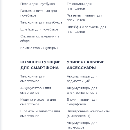
Петли для ноутбуков
Тачскрины для
Аккумуляторы для планшетов
планшетов
Разъемы питания для
Amazon
ноутбуков
Разъемы питания для
планшетов
Тачскрины для ноутбуков
Шлейфы и запчасти для
Аккумуляторы для планшетов
Acer
Шлейфы для ноутбуков
планшетов
Системы охлаждения в
Аккумуляторы для планшетов
сборе
Alcatel
Вентиляторы (кулеры)
Аккумуляторы для планшетов
Asus
КОМПЛЕКТУЮЩИЕ
УНИВЕРСАЛЬНЫЕ
ДЛЯ
СМАРТФОНА
АКСЕССУАРЫ
Аккумуляторы для планшетов
Irbis
Тачскрины для
Аккумуляторы для
смартфонов
радиостанций
Аккумуляторы для
Аккумуляторы для
смартфонов
электротранспорта
Модули и экраны для
Блоки питания для
смартфонов
смартфонов
Шлейфы и запчасти для
Электронные компоненты
смартфонов
(микросхемы)
Аккумуляторы для
пылесосов