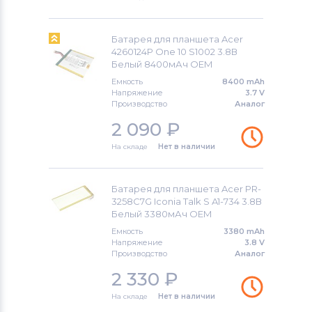
Аккумуляторы для планшетов
Amazon
Батарея для планшета Acer
4260124P One 10 S1002 3.8В
Белый 8400мАч OEM
Аккумуляторы для планшетов
Acer
Емкость
8400 mAh
Напряжение
3.7 V
Аккумуляторы для планшетов
Производство
Аналог
Alcatel
2 090
₽
Аккумуляторы для планшетов
Asus
На складе
Нет в наличии
Аккумуляторы для планшетов
Irbis
Батарея для планшета Acer PR-
3258C7G Iconia Talk S A1-734 3.8В
Белый 3380мАч OEM
Емкость
3380 mAh
Напряжение
3.8 V
Производство
Аналог
2 330
₽
На складе
Нет в наличии