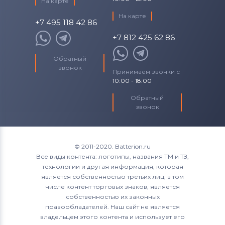
На карте
На карте
+7 495 118 42 86
+7 812 425 62 86
Обратный
звонок
Принимаем звонки с
10:00 - 18:00
Обратный
звонок
© 2011-2020. Batterion.ru
Все виды контента: логотипы, названия ТМ и ТЗ,
технологии и другая информация, которая
является собственностью третьих лиц, в том
числе контент торговых знаков, является
собственностью их законных
правообладателей. Наш сайт не является
владельцем этого контента и использует его