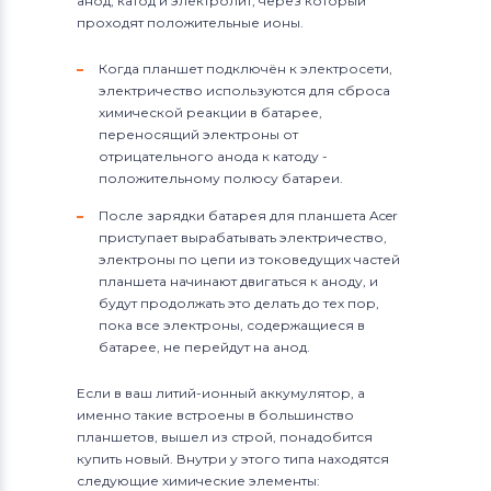
анод, катод и электролит, через который
проходят положительные ионы.
Когда планшет подключён к электросети,
электричество используются для сброса
химической реакции в батарее,
переносящий электроны от
отрицательного анода к катоду -
положительному полюсу батареи.
После зарядки батарея для планшета Acer
приступает вырабатывать электричество,
электроны по цепи из токоведущих частей
планшета начинают двигаться к аноду, и
будут продолжать это делать до тех пор,
пока все электроны, содержащиеся в
батарее, не перейдут на анод.
Если в ваш литий-ионный аккумулятор, а
именно такие встроены в большинство
планшетов, вышел из строй, понадобится
купить новый. Внутри у этого типа находятся
следующие химические элементы: