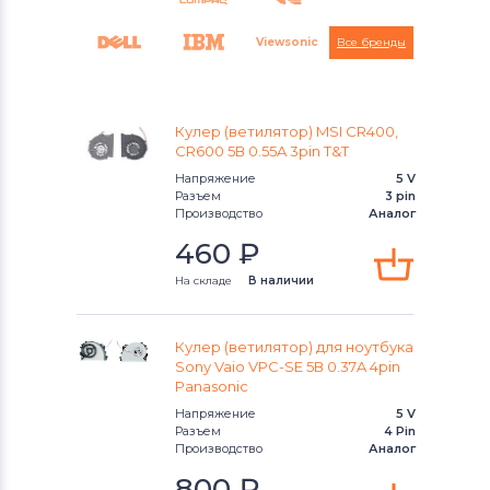
Viewsonic
Все бренды
Кулер (ветилятор) MSI CR400,
CR600 5В 0.55A 3pin T&T
Напряжение
5 V
KFTYR
iRu
Разъем
3 pin
Производство
Аналог
Toshiba
Универсальный
Asus
460
₽
На складе
В наличии
Casper
Кулер (ветилятор) для ноутбука
Sony Vaio VPC-SE 5В 0.37A 4pin
Panasonic
Напряжение
5 V
Разъем
4 Pin
Производство
Аналог
800
₽