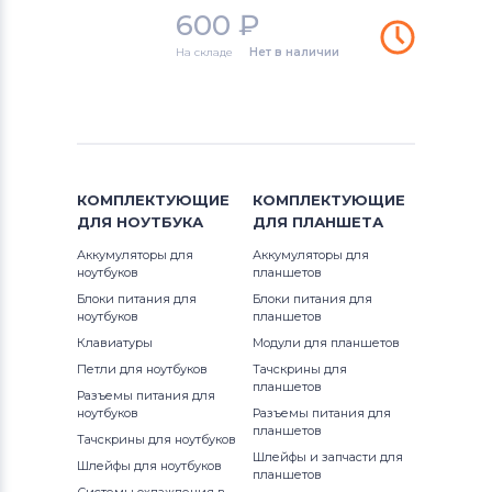
Вентиляторы (кулеры)
iRu
600
₽
На складе
Нет в наличии
Вентиляторы (кулеры)
Roverbook
Вентиляторы (кулеры)
Toshiba
Вентиляторы (кулеры)
Acer
КОМПЛЕКТУЮЩИЕ
КОМПЛЕКТУЮЩИЕ
Вентиляторы (кулеры)
ДЛЯ
НОУТБУКА
ДЛЯ
ПЛАНШЕТА
Универсальный
Аккумуляторы для
Аккумуляторы для
ноутбуков
планшетов
Вентиляторы (кулеры)
Asus
Блоки питания для
Блоки питания для
ноутбуков
планшетов
Вентиляторы (кулеры)
Alienware
Клавиатуры
Модули для планшетов
Петли для ноутбуков
Тачскрины для
Вентиляторы (кулеры)
Casper
планшетов
Разъемы питания для
ноутбуков
Разъемы питания для
планшетов
Тачскрины для ноутбуков
Шлейфы и запчасти для
Шлейфы для ноутбуков
планшетов