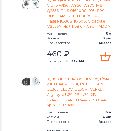
Кулер (ветилятор) для ноутбука
Clevo W150, W350, W370, MSI
Q2556, DNS 0164088, 0164800,
Вентиляторы (кулеры)
Gigabyte
DNS GAMER, iRu Patriot 702,
Hasee K590S, K750S, Gigabyte
Вентиляторы (кулеры)
Клавиатуры
Q2556N VER-1, 5В 0.4A 3pin ADDA
Напряжение
5 V
Вентиляторы (кулеры)
Packard Bell
Разъем
3 pin
Производство
Аналог
Вентиляторы (кулеры)
Hannspree
460
₽
На складе
В наличии
Вентиляторы (кулеры)
Аккумуляторы для радиостанций
Кулер (ветилятор) для ноутбука
Вентиляторы (кулеры)
Benq
Asus Eee PC 1201, 1201T, UL30A,
UL30J, UL30V, UL30VT VER-2,
Gigabyte U2442S, U2442D,
Вентиляторы (кулеры)
Vizio
U2442F, U2442, U2442N, 5В 0.4A
4pin Brushless
Вентиляторы (кулеры)
Thunderobot
Напряжение
5 V
Разъем
4 Pin
Вентиляторы (кулеры)
Lenovo
Производство
Аналог