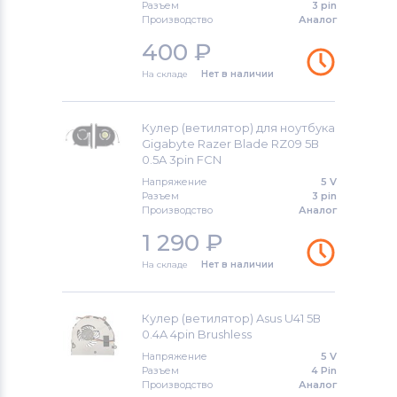
Вентиляторы (кулеры)
Apple
Разъем
3 pin
Производство
Аналог
Вентиляторы (кулеры)
LG
400
₽
На складе
Нет в наличии
Вентиляторы (кулеры)
Samsung
Вентиляторы (кулеры)
Fujitsu
Кулер (ветилятор) для ноутбука
Gigabyte Razer Blade RZ09 5В
Вентиляторы (кулеры)
Clevo
0.5A 3pin FCN
Напряжение
5 V
Вентиляторы (кулеры)
Sony
Разъем
3 pin
Производство
Аналог
Вентиляторы (кулеры)
Fujitsu-
1 290
₽
Siemens
На складе
Нет в наличии
Вентиляторы (кулеры)
Haier
Кулер (ветилятор) Asus U41 5В
Вентиляторы (кулеры)
KFTYR
0.4A 4pin Brushless
Напряжение
5 V
Вентиляторы (кулеры)
NEC
Разъем
4 Pin
Производство
Аналог