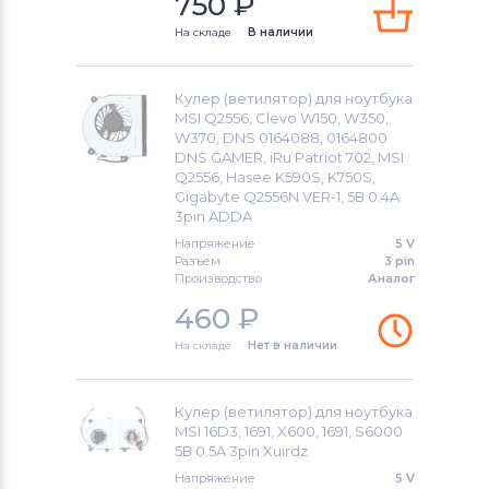
750
₽
Вентиляторы (кулеры)
Gateway
На складе
В наличии
Вентиляторы (кулеры)
FCN
Кулер (ветилятор) для ноутбука
Вентиляторы (кулеры)
HP
MSI Q2556, Clevo W150, W350,
W370, DNS 0164088, 0164800
Вентиляторы (кулеры)
MSI
DNS GAMER, iRu Patriot 702, MSI
Q2556, Hasee K590S, K750S,
Gigabyte Q2556N VER-1, 5В 0.4A
Вентиляторы (кулеры)
Compaq
3pin ADDA
Напряжение
5 V
Вентиляторы (кулеры)
Quanta
Разъем
3 pin
Производство
Аналог
Вентиляторы (кулеры)
Hasee
460
₽
Вентиляторы (кулеры)
Dell
На складе
Нет в наличии
Вентиляторы (кулеры)
IBM
Кулер (ветилятор) для ноутбука
MSI 16D3, 1691, X600, 1691, S6000
Вентиляторы (кулеры)
Viewsonic
5В 0.5A 3pin Xuirdz
Напряжение
5 V