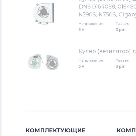
DNS 0164088, 016480
Вентиляторы (кулеры)
K590S, K750S, Gigab
Аккумуляторы для радиостанций
Напряжение
Разъем
5 V
3 pin
Вентиляторы (кулеры)
Benq
Вентиляторы (кулеры)
Vizio
Кулер (ветилятор) 
Напряжение
Разъем
Вентиляторы (кулеры)
5 V
3 pin
Thunderobot
Вентиляторы (кулеры)
Lenovo
Вентиляторы (кулеры)
Gateway
Вентиляторы (кулеры)
FCN
Вентиляторы (кулеры)
HP
КОМПЛЕКТУЮЩИЕ
КОМП