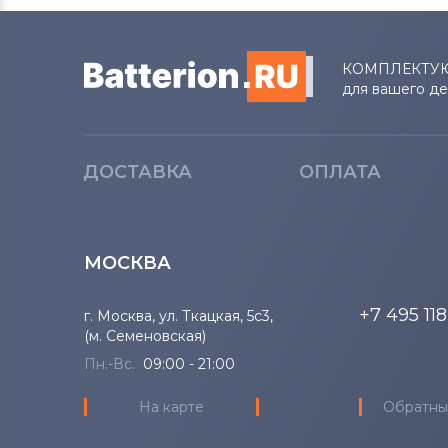
Вентиляторы (кулеры)
Samsung
КОМПЛЕКТУ
Вентиляторы (кулеры)
Fujitsu
для вашего д
Вентиляторы (кулеры)
Clevo
ДОСТАВКА
ОПЛАТА
Вентиляторы (кулеры)
Sony
Вентиляторы (кулеры)
Fujitsu-
Siemens
МОСКВА
Вентиляторы (кулеры)
Haier
+7 495 11
г. Москва, ул. Ткацкая, 5с3,
(м. Семеновская)
Вентиляторы (кулеры)
KFTYR
Пн.-Вс.
09:00 - 21:00
Вентиляторы (кулеры)
NEC
На карте
Обратны