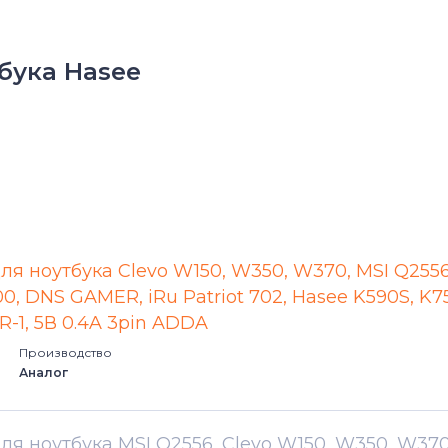
бука Hasee
ля ноутбука Clevo W150, W350, W370, MSI Q2556
0, DNS GAMER, iRu Patriot 702, Hasee K590S, K7
-1, 5В 0.4A 3pin ADDA
Производство
Аналог
ля ноутбука MSI Q2556, Clevo W150, W350, W370