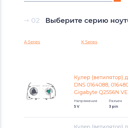
Вентиляторы (кулеры)
DNS
02
Выберите серию ноут
Вентиляторы (кулеры)
Xiaomi
Вентиляторы (кулеры)
eMachines
A Series
K Series
Вентиляторы (кулеры)
Microsoft
Вентиляторы (кулеры)
Gigabyte
Кулер (ветилятор) д
Вентиляторы (кулеры)
DNS 0164088, 016480
Клавиатуры
Gigabyte Q2556N VER
Напряжение
Разъем
Вентиляторы (кулеры)
Packard
5 V
3 pin
Bell
Вентиляторы (кулеры)
Hannspree
Кулер (ветилятор) д