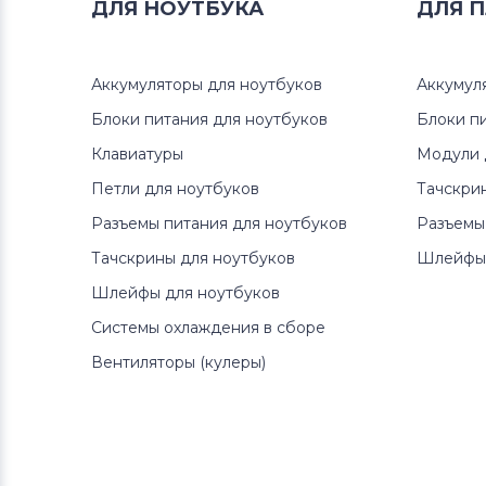
ДЛЯ
НОУТБУКА
ДЛЯ
П
Вентиляторы (кулеры)
MSI
Аккумуляторы для ноутбуков
Аккумул
Вентиляторы (кулеры)
Compaq
Блоки питания для ноутбуков
Блоки п
Вентиляторы (кулеры)
Quanta
Клавиатуры
Модули 
Петли для ноутбуков
Тачскри
Вентиляторы (кулеры)
Hasee
Разъемы питания для ноутбуков
Разъемы
Вентиляторы (кулеры)
Dell
Тачскрины для ноутбуков
Шлейфы 
Шлейфы для ноутбуков
Вентиляторы (кулеры)
IBM
Системы охлаждения в сборе
Вентиляторы (кулеры)
Viewsonic
Вентиляторы (кулеры)
Вентиляторы (кулеры)
Apple
Вентиляторы (кулеры)
LG