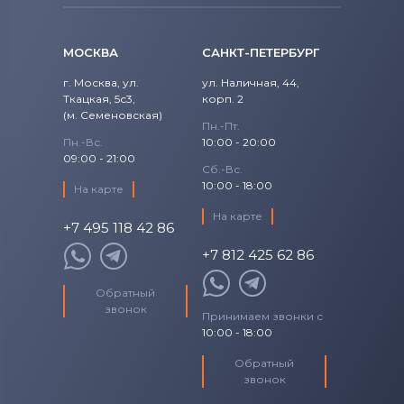
Вентиляторы (кулеры)
iRu
МОСКВА
Вентиляторы (кулеры)
САНКТ-ПЕТЕРБУРГ
Roverbook
г. Москва, ул.
ул. Наличная, 44,
Вентиляторы (кулеры)
Toshiba
Ткацкая, 5с3,
корп. 2
(м. Семеновская)
Пн.-Пт.
Вентиляторы (кулеры)
Acer
Пн.-Вс.
10:00 - 20:00
09:00 - 21:00
Сб.-Вс.
Вентиляторы (кулеры)
10:00 - 18:00
На карте
Универсальный
На карте
+7 495 118 42 86
Вентиляторы (кулеры)
Asus
+7 812 425 62 86
Вентиляторы (кулеры)
Alienware
Обратный
звонок
Вентиляторы (кулеры)
Casper
Принимаем звонки с
10:00 - 18:00
Обратный
звонок