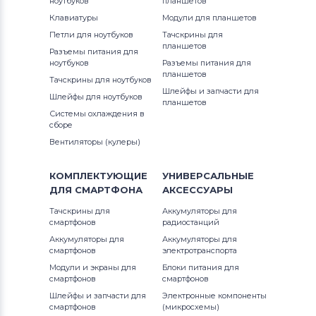
ноутбуков
планшетов
Вентиляторы (кулеры)
Gateway
Клавиатуры
Модули для планшетов
Петли для ноутбуков
Тачскрины для
Вентиляторы (кулеры)
FCN
планшетов
Разъемы питания для
ноутбуков
Разъемы питания для
Вентиляторы (кулеры)
HP
планшетов
Тачскрины для ноутбуков
Шлейфы и запчасти для
Шлейфы для ноутбуков
Вентиляторы (кулеры)
MSI
планшетов
Системы охлаждения в
сборе
Вентиляторы (кулеры)
Compaq
Вентиляторы (кулеры)
Вентиляторы (кулеры)
Quanta
КОМПЛЕКТУЮЩИЕ
УНИВЕРСАЛЬНЫЕ
ДЛЯ
СМАРТФОНА
АКСЕССУАРЫ
Вентиляторы (кулеры)
Hasee
Тачскрины для
Аккумуляторы для
смартфонов
Вентиляторы (кулеры)
радиостанций
Dell
Аккумуляторы для
Аккумуляторы для
смартфонов
электротранспорта
Вентиляторы (кулеры)
IBM
Модули и экраны для
Блоки питания для
смартфонов
смартфонов
Вентиляторы (кулеры)
Viewsonic
Шлейфы и запчасти для
Электронные компоненты
смартфонов
(микросхемы)