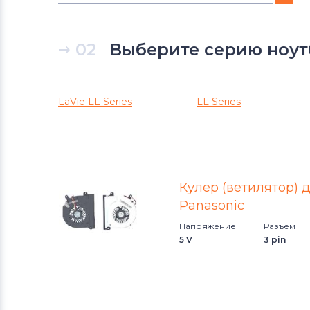
Вентиляторы (кулеры)
DNS
02
Выберите серию ноут
Вентиляторы (кулеры)
Xiaomi
Вентиляторы (кулеры)
eMachines
LaVie LL Series
LL Series
Вентиляторы (кулеры)
Microsoft
Вентиляторы (кулеры)
Gigabyte
Кулер (ветилятор) д
Вентиляторы (кулеры)
Panasonic
Клавиатуры
Напряжение
Разъем
5 V
3 pin
Вентиляторы (кулеры)
Packard
Bell
Вентиляторы (кулеры)
Hannspree