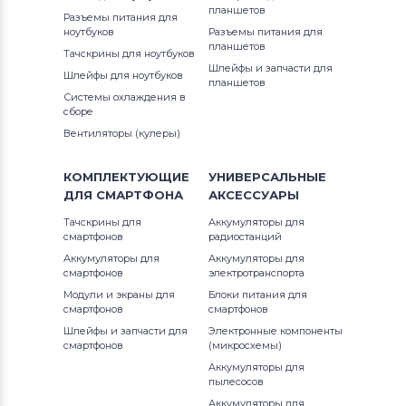
Вентиляторы (кулеры)
Gateway
планшетов
Разъемы питания для
ноутбуков
Разъемы питания для
Вентиляторы (кулеры)
планшетов
FCN
Тачскрины для ноутбуков
Шлейфы и запчасти для
Шлейфы для ноутбуков
планшетов
Вентиляторы (кулеры)
HP
Системы охлаждения в
сборе
Вентиляторы (кулеры)
MSI
Вентиляторы (кулеры)
Вентиляторы (кулеры)
Compaq
КОМПЛЕКТУЮЩИЕ
УНИВЕРСАЛЬНЫЕ
ДЛЯ
СМАРТФОНА
АКСЕССУАРЫ
Вентиляторы (кулеры)
Quanta
Тачскрины для
Аккумуляторы для
смартфонов
радиостанций
Вентиляторы (кулеры)
Hasee
Аккумуляторы для
Аккумуляторы для
смартфонов
электротранспорта
Вентиляторы (кулеры)
Dell
Модули и экраны для
Блоки питания для
смартфонов
смартфонов
Вентиляторы (кулеры)
IBM
Шлейфы и запчасти для
Электронные компоненты
смартфонов
(микросхемы)
Вентиляторы (кулеры)
Viewsonic
Аккумуляторы для
пылесосов
Аккумуляторы для