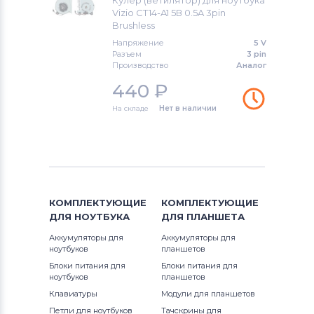
Кулер (ветилятор) для ноутбука
Vizio CT14-A1 5В 0.5A 3pin
Brushless
Вентиляторы (кулеры)
Gigabyte
Напряжение
5 V
Разъем
3 pin
Вентиляторы (кулеры)
Клавиатуры
Производство
Аналог
440
₽
Вентиляторы (кулеры)
Packard Bell
На складе
Нет в наличии
Вентиляторы (кулеры)
Hannspree
Вентиляторы (кулеры)
Аккумуляторы для радиостанций
Вентиляторы (кулеры)
Benq
КОМПЛЕКТУЮЩИЕ
КОМПЛЕКТУЮЩИЕ
ДЛЯ
НОУТБУКА
ДЛЯ
ПЛАНШЕТА
Вентиляторы (кулеры)
Vizio
Аккумуляторы для
Аккумуляторы для
ноутбуков
планшетов
Вентиляторы (кулеры)
Thunderobot
Блоки питания для
Блоки питания для
ноутбуков
планшетов
Вентиляторы (кулеры)
Lenovo
Клавиатуры
Модули для планшетов
Петли для ноутбуков
Тачскрины для