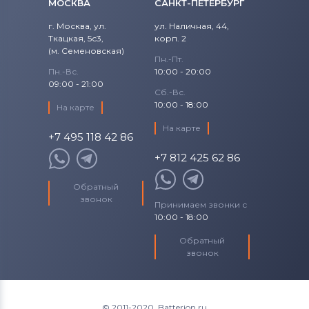
МОСКВА
САНКТ-ПЕТЕРБУРГ
Вентиляторы (кулеры)
iRu
г. Москва, ул.
ул. Наличная, 44,
Ткацкая, 5с3,
корп. 2
Вентиляторы (кулеры)
Roverbook
(м. Семеновская)
Пн.-Пт.
Вентиляторы (кулеры)
Toshiba
Пн.-Вс.
10:00 - 20:00
09:00 - 21:00
Сб.-Вс.
Вентиляторы (кулеры)
Acer
10:00 - 18:00
На карте
На карте
Вентиляторы (кулеры)
+7 495 118 42 86
Универсальный
+7 812 425 62 86
Вентиляторы (кулеры)
Asus
Обратный
звонок
Принимаем звонки с
Вентиляторы (кулеры)
Alienware
10:00 - 18:00
Вентиляторы (кулеры)
Casper
Обратный
звонок
© 2011-2020. Batterion.ru