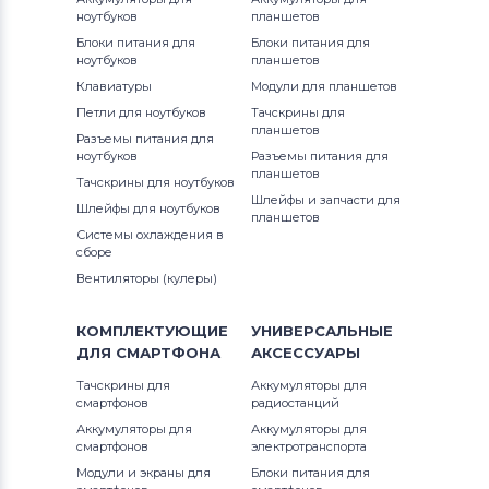
Вентиляторы (кулеры)
Apple
ноутбуков
планшетов
Блоки питания для
Блоки питания для
Вентиляторы (кулеры)
LG
ноутбуков
планшетов
Клавиатуры
Модули для планшетов
Вентиляторы (кулеры)
Samsung
Петли для ноутбуков
Тачскрины для
планшетов
Разъемы питания для
Вентиляторы (кулеры)
Fujitsu
ноутбуков
Разъемы питания для
планшетов
Тачскрины для ноутбуков
Вентиляторы (кулеры)
Clevo
Шлейфы и запчасти для
Шлейфы для ноутбуков
планшетов
Системы охлаждения в
Вентиляторы (кулеры)
Sony
сборе
Вентиляторы (кулеры)
Вентиляторы (кулеры)
Fujitsu-
Siemens
КОМПЛЕКТУЮЩИЕ
УНИВЕРСАЛЬНЫЕ
ДЛЯ
СМАРТФОНА
АКСЕССУАРЫ
Вентиляторы (кулеры)
Haier
Тачскрины для
Аккумуляторы для
смартфонов
радиостанций
Вентиляторы (кулеры)
KFTYR
Аккумуляторы для
Аккумуляторы для
смартфонов
электротранспорта
Вентиляторы (кулеры)
NEC
Модули и экраны для
Блоки питания для