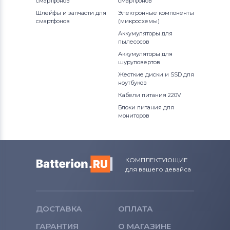
смартфонов
смартфонов
Вентиляторы (кулеры)
iRu
Шлейфы и запчасти для
Электронные компоненты
смартфонов
(микросхемы)
Вентиляторы (кулеры)
Roverbook
Аккумуляторы для
пылесосов
Вентиляторы (кулеры)
Toshiba
Аккумуляторы для
шуруповертов
Вентиляторы (кулеры)
Жесткие диски и SSD для
Acer
ноутбуков
Кабели питания 220V
Вентиляторы (кулеры)
Блоки питания для
Универсальный
мониторов
Вентиляторы (кулеры)
Asus
Вентиляторы (кулеры)
Alienware
КОМПЛЕКТУЮЩИЕ
для вашего девайса
Вентиляторы (кулеры)
Casper
ДОСТАВКА
ОПЛАТА
ГАРАНТИЯ
О МАГАЗИНЕ