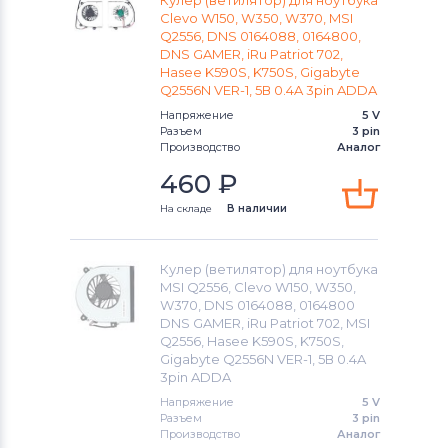
Кулер (ветилятор) для ноутбука
Clevo W150, W350, W370, MSI
Q2556, DNS 0164088, 0164800,
Вентиляторы (кулеры)
Gigabyte
DNS GAMER, iRu Patriot 702,
Hasee K590S, K750S, Gigabyte
Вентиляторы (кулеры)
Клавиатуры
Q2556N VER-1, 5В 0.4A 3pin ADDA
Напряжение
5 V
Вентиляторы (кулеры)
Packard Bell
Разъем
3 pin
Производство
Аналог
Вентиляторы (кулеры)
Hannspree
460
₽
На складе
В наличии
Вентиляторы (кулеры)
Аккумуляторы для радиостанций
Кулер (ветилятор) для ноутбука
Вентиляторы (кулеры)
Benq
MSI Q2556, Clevo W150, W350,
W370, DNS 0164088, 0164800
DNS GAMER, iRu Patriot 702, MSI
Вентиляторы (кулеры)
Vizio
Q2556, Hasee K590S, K750S,
Gigabyte Q2556N VER-1, 5В 0.4A
Вентиляторы (кулеры)
Thunderobot
3pin ADDA
Напряжение
5 V
Вентиляторы (кулеры)
Lenovo
Разъем
3 pin
Производство
Аналог