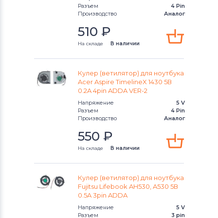
Вентиляторы (кулеры)
Gateway
Разъем
4 Pin
Производство
Аналог
Вентиляторы (кулеры)
FCN
510
₽
На складе
В наличии
Вентиляторы (кулеры)
HP
Вентиляторы (кулеры)
MSI
Кулер (ветилятор) для ноутбука
Acer Aspire TimelineX 1430 5В
Вентиляторы (кулеры)
Compaq
0.2A 4pin ADDA VER-2
Напряжение
5 V
Вентиляторы (кулеры)
Разъем
Quanta
4 Pin
Производство
Аналог
Вентиляторы (кулеры)
550
₽
Hasee
На складе
В наличии
Вентиляторы (кулеры)
Dell
Вентиляторы (кулеры)
IBM
Кулер (ветилятор) для ноутбука
Fujitsu Lifebook AH530, A530 5В
0.5A 3pin ADDA
Вентиляторы (кулеры)
Viewsonic
Напряжение
5 V
Разъем
3 pin