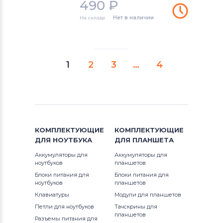
490
₽
На складе
Нет в наличии
1
2
3
…
4
КОМПЛЕКТУЮЩИЕ
КОМПЛЕКТУЮЩИЕ
ДЛЯ
НОУТБУКА
ДЛЯ
ПЛАНШЕТА
Аккумуляторы для
Аккумуляторы для
ноутбуков
планшетов
Блоки питания для
Блоки питания для
ноутбуков
планшетов
Клавиатуры
Модули для планшетов
Петли для ноутбуков
Тачскрины для
планшетов
Разъемы питания для