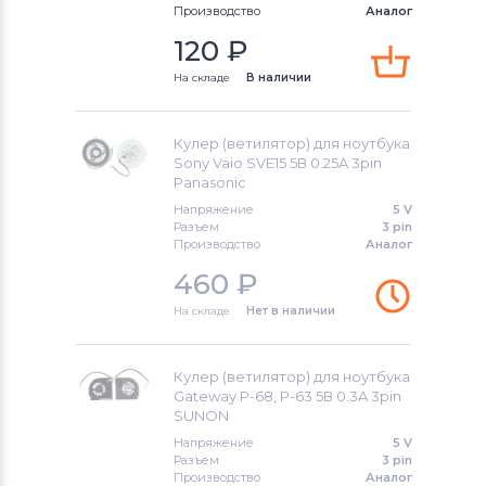
Производство
Аналог
Вентиляторы (кулеры)
iRu
120
₽
Вентиляторы (кулеры)
Roverbook
На складе
В наличии
Вентиляторы (кулеры)
Toshiba
Кулер (ветилятор) для ноутбука
Вентиляторы (кулеры)
Acer
Sony Vaio SVE15 5В 0.25A 3pin
Panasonic
Вентиляторы (кулеры)
Напряжение
5 V
Разъем
3 pin
Универсальный
Производство
Аналог
460
₽
Вентиляторы (кулеры)
Asus
На складе
Нет в наличии
Вентиляторы (кулеры)
Alienware
Вентиляторы (кулеры)
Casper
Кулер (ветилятор) для ноутбука
Gateway P-68, P-63 5В 0.3A 3pin
SUNON
Напряжение
5 V
Разъем
3 pin
Производство
Аналог