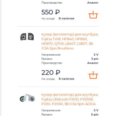
Вентиляторы (кулеры)
Apple
Производство
Аналог
550
₽
Вентиляторы (кулеры)
LG
На складе
В наличии
Вентиляторы (кулеры)
Samsung
Вентиляторы (кулеры)
Кулер (ветилятор) для ноутбука
Fujitsu
Fujitsu TW8, HP840, HP860,
HP870, QTN5, L840T, L580T, 5В
Вентиляторы (кулеры)
Clevo
0.5A 3pin Brushless
Напряжение
5 V
Вентиляторы (кулеры)
Sony
Разъем
3 pin
Производство
Аналог
Вентиляторы (кулеры)
Fujitsu-
220
₽
Siemens
На складе
В наличии
Вентиляторы (кулеры)
Haier
Кулер (ветилятор) для ноутбука
Вентиляторы (кулеры)
KFTYR
Fujitsu Lifebook P3010, P3010B,
P3110, P3110R, 5В 0.5A 5pin ADDA
Вентиляторы (кулеры)
NEC
Напряжение
5 V
Разъем
5 pin