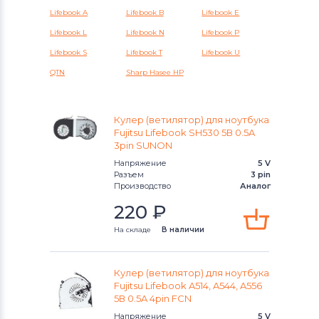
Lifebook A
Lifebook B
Lifebook E
Вентиляторы (кулеры)
Gigabyte
Lifebook L
Lifebook N
Lifebook P
Lifebook S
Lifebook T
Lifebook U
Вентиляторы (кулеры)
Клавиатуры
QTN
Sharp Hasee HP
Вентиляторы (кулеры)
Packard Bell
Кулер (ветилятор) для ноутбука
Вентиляторы (кулеры)
Hannspree
Fujitsu Lifebook SH530 5В 0.5A
3pin SUNON
Вентиляторы (кулеры)
Напряжение
5 V
Аккумуляторы для радиостанций
Разъем
3 pin
Производство
Аналог
Вентиляторы (кулеры)
Benq
220
₽
Вентиляторы (кулеры)
На складе
В наличии
Vizio
Вентиляторы (кулеры)
Thunderobot
Кулер (ветилятор) для ноутбука
Fujitsu Lifebook A514, A544, A556
Вентиляторы (кулеры)
Lenovo
5В 0.5A 4pin FCN
Напряжение
5 V