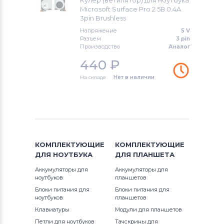
Кулер (ветилятор) для ноутбука
Microsoft Surface Pro 2 5В 0.4A
3pin Brushless
Вентиляторы (кулеры)
Gigabyte
Напряжение
5 V
Разъем
3 pin
Вентиляторы (кулеры)
Клавиатуры
Производство
Аналог
440
₽
Вентиляторы (кулеры)
Packard Bell
На складе
Нет в наличии
Вентиляторы (кулеры)
Hannspree
Вентиляторы (кулеры)
Аккумуляторы для радиостанций
Вентиляторы (кулеры)
Benq
КОМПЛЕКТУЮЩИЕ
КОМПЛЕКТУЮЩИЕ
ДЛЯ
НОУТБУКА
ДЛЯ
ПЛАНШЕТА
Вентиляторы (кулеры)
Vizio
Аккумуляторы для
Аккумуляторы для
ноутбуков
планшетов
Вентиляторы (кулеры)
Thunderobot
Блоки питания для
Блоки питания для
ноутбуков
планшетов
Вентиляторы (кулеры)
Lenovo
Клавиатуры
Модули для планшетов
Петли для ноутбуков
Тачскрины для