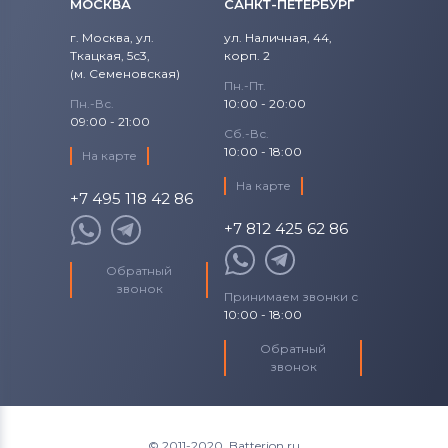
МОСКВА
САНКТ-ПЕТЕРБУРГ
Вентиляторы (кулеры)
iRu
г. Москва, ул.
ул. Наличная, 44,
Ткацкая, 5с3,
корп. 2
Вентиляторы (кулеры)
Roverbook
(м. Семеновская)
Пн.-Пт.
Вентиляторы (кулеры)
Toshiba
Пн.-Вс.
10:00 - 20:00
09:00 - 21:00
Сб.-Вс.
Вентиляторы (кулеры)
Acer
10:00 - 18:00
На карте
На карте
Вентиляторы (кулеры)
+7 495 118 42 86
Универсальный
+7 812 425 62 86
Вентиляторы (кулеры)
Asus
Обратный
звонок
Принимаем звонки с
Вентиляторы (кулеры)
Alienware
10:00 - 18:00
Вентиляторы (кулеры)
Casper
Обратный
звонок
© 2011-2020. Batterion.ru