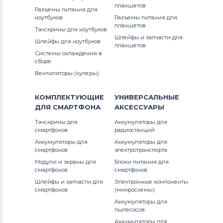
Вентиляторы (кулеры)
Gateway
планшетов
Разъемы питания для
ноутбуков
Разъемы питания для
Вентиляторы (кулеры)
планшетов
FCN
Тачскрины для ноутбуков
Шлейфы и запчасти для
Шлейфы для ноутбуков
планшетов
Вентиляторы (кулеры)
HP
Системы охлаждения в
сборе
Вентиляторы (кулеры)
MSI
Вентиляторы (кулеры)
Вентиляторы (кулеры)
Compaq
КОМПЛЕКТУЮЩИЕ
УНИВЕРСАЛЬНЫЕ
ДЛЯ
СМАРТФОНА
АКСЕССУАРЫ
Вентиляторы (кулеры)
Quanta
Тачскрины для
Аккумуляторы для
смартфонов
радиостанций
Вентиляторы (кулеры)
Hasee
Аккумуляторы для
Аккумуляторы для
смартфонов
электротранспорта
Вентиляторы (кулеры)
Dell
Модули и экраны для
Блоки питания для
смартфонов
смартфонов
Вентиляторы (кулеры)
IBM
Шлейфы и запчасти для
Электронные компоненты
смартфонов
(микросхемы)
Вентиляторы (кулеры)
Viewsonic
Аккумуляторы для
пылесосов
Аккумуляторы для