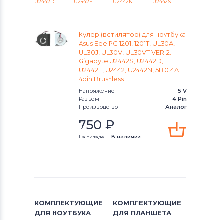
U2442D
U2442F
U2442N
U2442S
U Series
Вентиляторы (кулеры)
Gigabyte
Кулер (ветилятор) для ноутбука
Вентиляторы (кулеры)
Клавиатуры
Asus Eee PC 1201, 1201T, UL30A,
UL30J, UL30V, UL30VT VER-2,
Gigabyte U2442S, U2442D,
Вентиляторы (кулеры)
Packard Bell
U2442F, U2442, U2442N, 5В 0.4A
4pin Brushless
Вентиляторы (кулеры)
Hannspree
Напряжение
5 V
Разъем
4 Pin
Вентиляторы (кулеры)
Производство
Аналог
Аккумуляторы для радиостанций
750
₽
Вентиляторы (кулеры)
На складе
В наличии
Benq
Вентиляторы (кулеры)
Vizio
Вентиляторы (кулеры)
Thunderobot
Вентиляторы (кулеры)
Lenovo
КОМПЛЕКТУЮЩИЕ
КОМПЛЕКТУЮЩИЕ
ДЛЯ
НОУТБУКА
ДЛЯ
ПЛАНШЕТА