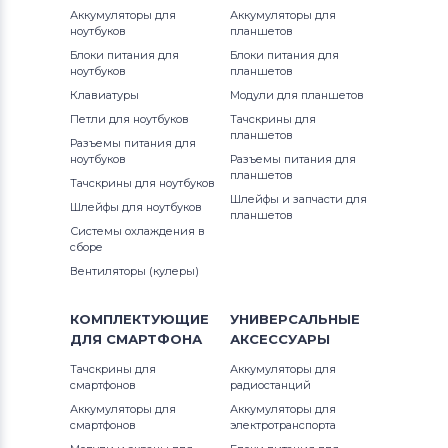
Вентиляторы (кулеры)
Gateway
Аккумуляторы для
Аккумуляторы для
ноутбуков
планшетов
Вентиляторы (кулеры)
FCN
Блоки питания для
Блоки питания для
ноутбуков
планшетов
Клавиатуры
Вентиляторы (кулеры)
Модули для планшетов
HP
Петли для ноутбуков
Тачскрины для
планшетов
Вентиляторы (кулеры)
MSI
Разъемы питания для
ноутбуков
Разъемы питания для
планшетов
Тачскрины для ноутбуков
Вентиляторы (кулеры)
Compaq
Шлейфы и запчасти для
Шлейфы для ноутбуков
планшетов
Вентиляторы (кулеры)
Quanta
Системы охлаждения в
сборе
Вентиляторы (кулеры)
Вентиляторы (кулеры)
Hasee
Вентиляторы (кулеры)
Dell
КОМПЛЕКТУЮЩИЕ
УНИВЕРСАЛЬНЫЕ
ДЛЯ
СМАРТФОНА
АКСЕССУАРЫ
Вентиляторы (кулеры)
IBM
Тачскрины для
Аккумуляторы для
смартфонов
радиостанций
Вентиляторы (кулеры)
Viewsonic
Аккумуляторы для
Аккумуляторы для
смартфонов
электротранспорта
Все бренды