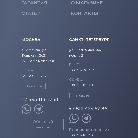
Вентиляторы (кулеры)
NEC
ГАРАНТИЯ
О МАГАЗИНЕ
СТАТЬИ
КОНТАКТЫ
Вентиляторы (кулеры)
iRu
Вентиляторы (кулеры)
Roverbook
МОСКВА
САНКТ-ПЕТЕРБУРГ
Вентиляторы (кулеры)
Toshiba
г. Москва, ул.
ул. Наличная, 44,
Вентиляторы (кулеры)
Acer
Ткацкая, 5с3,
корп. 2
(м. Семеновская)
Пн.-Пт.
Вентиляторы (кулеры)
Пн.-Вс.
10:00 - 20:00
Универсальный
09:00 - 21:00
Сб.-Вс.
10:00 - 18:00
На карте
Вентиляторы (кулеры)
Asus
На карте
+7 495 118 42 86
Вентиляторы (кулеры)
Alienware
+7 812 425 62 86
Вентиляторы (кулеры)
Casper
Обратный
звонок
Принимаем звонки с
10:00 - 18:00