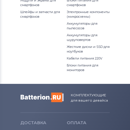
Модули и экраны для
Блоки питания для
смартфонов
смартфонов
Вентиляторы (кулеры)
Apple
Шлейфы и запчасти для
Электронные компоненты
смартфонов
(микросхемы)
Вентиляторы (кулеры)
LG
Аккумуляторы для
пылесосов
Вентиляторы (кулеры)
Samsung
Аккумуляторы для
шуруповертов
Вентиляторы (кулеры)
Жесткие диски и SSD для
Fujitsu
ноутбуков
Кабели питания 220V
Вентиляторы (кулеры)
Clevo
Блоки питания для
мониторов
Вентиляторы (кулеры)
Sony
Вентиляторы (кулеры)
Fujitsu-
Siemens
КОМПЛЕКТУЮЩИЕ
для вашего девайса
Вентиляторы (кулеры)
Haier
Вентиляторы (кулеры)
KFTYR
ДОСТАВКА
ОПЛАТА