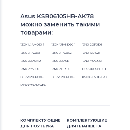
Asus KSB06105HB-AK78
можно заменить такими
товарами:
13GN1L1AM060-1
13GN4J1AM020-1
13N0-2GP0101
13N0-XTA0201
13N0-XTA0202
13N0-XTA0211
13N0-XXA0A12
13N0-XXA0B11
13N0-YSA0601
13N0-Z7A0B01
13N0-ZGP0101
DFS531005PL0T-FB85
DFS531205PC0T-FA79
DFS531205PC0T-FB2W
KSB06105HB-BA10
MF60090V1-C410-G99
КОМПЛЕКТУЮЩИЕ
КОМПЛЕКТУЮЩИЕ
ДЛЯ
НОУТБУКА
ДЛЯ
ПЛАНШЕТА