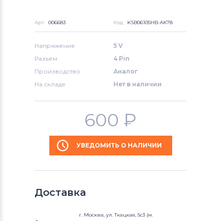
Арт:
006683
Код:
KSB06105HB-AK78
Напряжение
5 V
Разъем
4 Pin
Производство
Аналог
На складе
Нет в наличии
600
₽
УВЕДОМИТЬ О НАЛИЧИИ
Доставка
г. Москва, ул. Ткацкая, 5с3 (м.