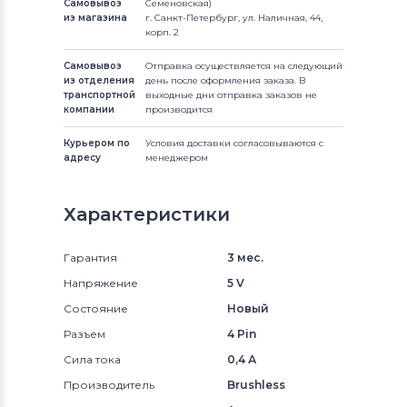
Самовывоз
Семеновская)
из магазина
г. Санкт-Петербург, ул. Наличная, 44,
корп. 2
Самовывоз
Отправка осуществляется на следующий
из отделения
день после оформления заказа. В
транспортной
выходные дни отправка заказов не
компании
производится
Курьером по
Условия доставки согласовываются с
адресу
менеджером
Характеристики
Гарантия
3 мес.
Напряжение
5 V
Состояние
Новый
Разъем
4 Pin
Сила тока
0,4 А
Производитель
Brushless