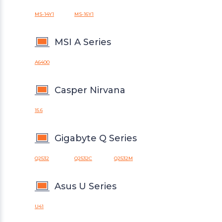
MS-14Y1
MS-16Y1
MSI A Series
A6400
Casper Nirvana
15.6
Gigabyte Q Series
Q2532
Q2532C
Q2532M
Asus U Series
U41