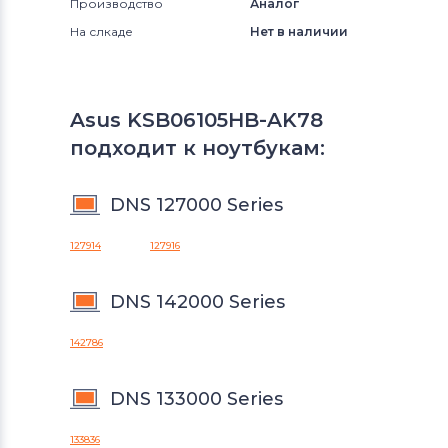
Производство
Аналог
На слкаде
Нет в наличии
Asus KSB06105HB-AK78
подходит к ноутбукам:
DNS 127000 Series
127914
127916
DNS 142000 Series
142786
DNS 133000 Series
133836