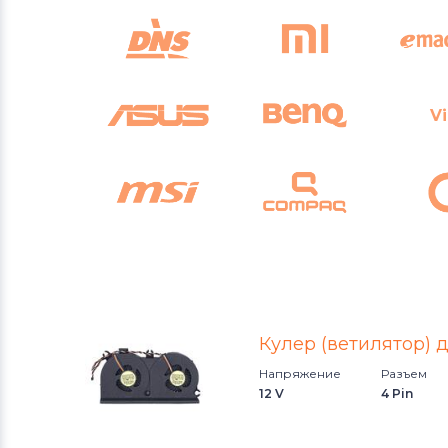
Vi
Кулер (ветилятор) д
KFTYR
i
Напряжение
Разъем
12 V
4 Pin
Casper