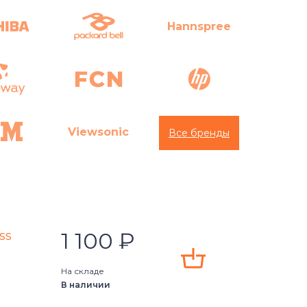
Hannspree
Viewsonic
Все бренды
1 100
₽
ss
Универсальный
Asus
На складе
В наличии