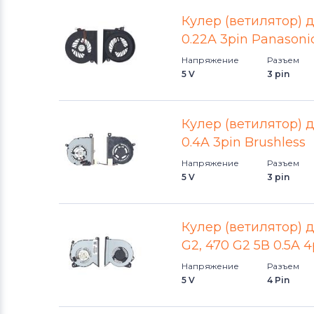
Кулер (ветилятор) д
0.22A 3pin Panasoni
Напряжение
Разъем
5 V
3 pin
Кулер (ветилятор) 
0.4A 3pin Brushless
Напряжение
Разъем
5 V
3 pin
Кулер (ветилятор) д
G2, 470 G2 5В 0.5A 
Напряжение
Разъем
5 V
4 Pin