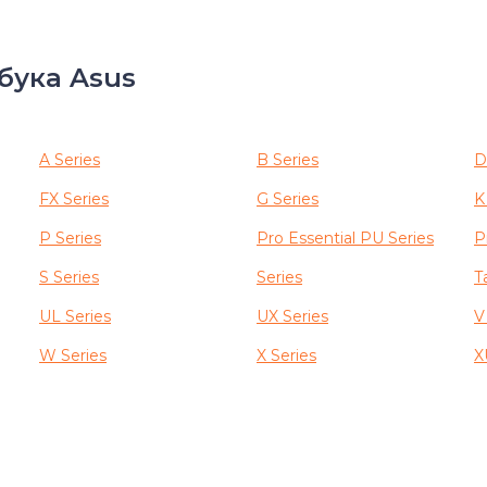
бука Asus
A Series
B Series
D
FX Series
G Series
K
P Series
Pro Essential PU Series
P
S Series
Series
T
UL Series
UX Series
V
W Series
X Series
X