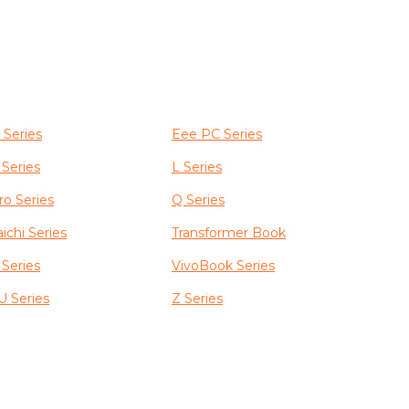
 Series
Eee PC Series
 Series
L Series
ro Series
Q Series
aichi Series
Transformer Book
 Series
VivoBook Series
U Series
Z Series