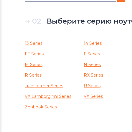
Вентиляторы (кулеры)
DNS
02
Выберите серию ноут
Вентиляторы (кулеры)
Xiaomi
Вентиляторы (кулеры)
eMachines
13 Series
14 Series
ET Series
F Series
Вентиляторы (кулеры)
Microsoft
M Series
N Series
Вентиляторы (кулеры)
Gigabyte
R Series
RX Series
Вентиляторы (кулеры)
Transformer Series
U Series
Клавиатуры
VX Lamborghini Series
VX Series
Вентиляторы (кулеры)
Packard
Zenbook Series
Bell
Вентиляторы (кулеры)
Hannspree