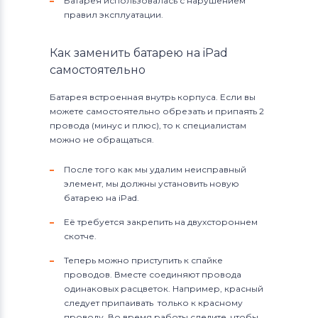
Батарея использовалась с нарушением
правил эксплуатации.
Как заменить батарею на iPad
самостоятельно
Батарея встроенная внутрь корпуса. Если вы
можете самостоятельно обрезать и припаять 2
провода (минус и плюс), то к специалистам
можно не обращаться.
После того как мы удалим неисправный
элемент, мы должны установить новую
батарею на iPad.
Её требуется закрепить на двухстороннем
скотче.
Теперь можно приступить к спайке
проводов. Вместе соединяют провода
одинаковых расцветок. Например, красный
следует припаивать только к красному
проводу. Во время работы следите, чтобы