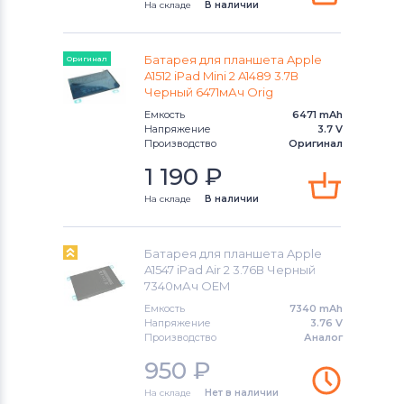
На складе
В наличии
Аккумуляторы для планшетов
Amazon
Батарея для планшета Apple
Оригинал
A1512 iPad Mini 2 A1489 3.7В
Аккумуляторы для планшетов
Acer
Черный 6471мАч Orig
Емкость
6471 mAh
Аккумуляторы для планшетов
Напряжение
3.7 V
Производство
Оригинал
Alcatel
1 190
₽
Аккумуляторы для планшетов
Asus
На складе
В наличии
Аккумуляторы для планшетов
Irbis
Батарея для планшета Apple
A1547 iPad Air 2 3.76В Черный
7340мАч OEM
Емкость
7340 mAh
Напряжение
3.76 V
Производство
Аналог
950
₽
На складе
Нет в наличии