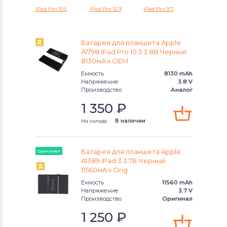
iPad Pro 10.5
iPad Pro 12.9
iPad Pro 9.7
Аккумуляторы для планшетов
Lenovo
Батарея для планшета Apple
A1798 iPad Pro 10,5 3.8В Черный
Аккумуляторы для планшетов
HP
8130мАч OEM
Емкость
8130 mAh
Аккумуляторы для планшетов
Напряжение
3.8 V
Honor
Производство
Аналог
1 350
₽
Аккумуляторы для планшетов
Dell
На складе
В наличии
Аккумуляторы для планшетов
Apple
Батарея для планшета Apple
Оригинал
Аккумуляторы для планшетов
A1389 iPad 3 3.7В Черный
Samsung
11560мАч Orig
Емкость
11560 mAh
Аккумуляторы для планшетов
Sony
Напряжение
3.7 V
Производство
Оригинал
Аккумуляторы для планшетов
1 250
₽
Huawei