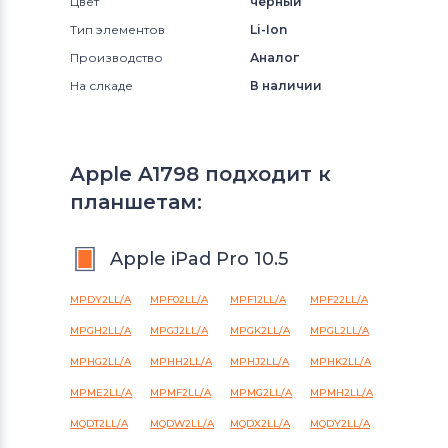
Цвет
черный
Тип элементов
Li-Ion
Производство
Аналог
На слкаде
В наличии
Apple A1798 подходит к
планшетам:
Apple iPad Pro 10.5
MPDY2LL/A
MPF02LL/A
MPF12LL/A
MPF22LL/A
MPGH2LL/A
MPGJ2LL/A
MPGK2LL/A
MPGL2LL/A
MPHG2LL/A
MPHH2LL/A
MPHJ2LL/A
MPHK2LL/A
MPME2LL/A
MPMF2LL/A
MPMG2LL/A
MPMH2LL/A
MQDT2LL/A
MQDW2LL/A
MQDX2LL/A
MQDY2LL/A