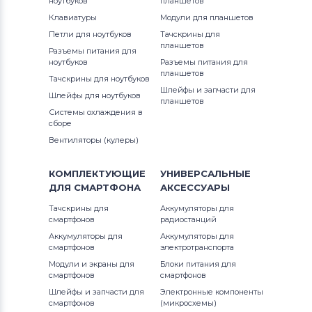
ноутбуков
планшетов
Клавиатуры
Модули для планшетов
Петли для ноутбуков
Тачскрины для
планшетов
Разъемы питания для
ноутбуков
Разъемы питания для
планшетов
Тачскрины для ноутбуков
Шлейфы и запчасти для
Шлейфы для ноутбуков
планшетов
Системы охлаждения в
сборе
Вентиляторы (кулеры)
КОМПЛЕКТУЮЩИЕ
УНИВЕРСАЛЬНЫЕ
ДЛЯ
СМАРТФОНА
АКСЕССУАРЫ
Тачскрины для
Аккумуляторы для
смартфонов
радиостанций
Аккумуляторы для
Аккумуляторы для
смартфонов
электротранспорта
Модули и экраны для
Блоки питания для
смартфонов
смартфонов
Шлейфы и запчасти для
Электронные компоненты
смартфонов
(микросхемы)