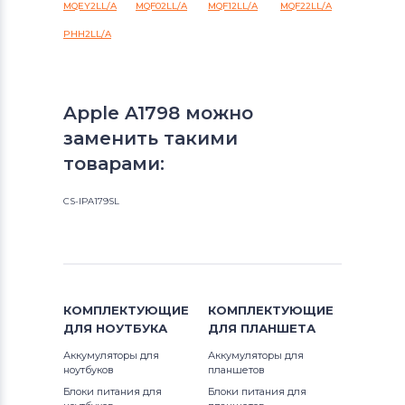
MQEY2LL/A
MQF02LL/A
MQF12LL/A
MQF22LL/A
PHH2LL/A
Apple A1798 можно
заменить такими
товарами:
CS-IPA179SL
КОМПЛЕКТУЮЩИЕ
КОМПЛЕКТУЮЩИЕ
ДЛЯ
НОУТБУКА
ДЛЯ
ПЛАНШЕТА
Аккумуляторы для
Аккумуляторы для
ноутбуков
планшетов
Блоки питания для
Блоки питания для