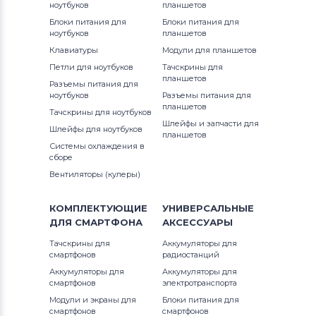
ноутбуков
планшетов
Huawei
Блоки питания для
Блоки питания для
ноутбуков
планшетов
Аккумуляторы для планшетов
Клавиатуры
Модули для планшетов
Amazon
Петли для ноутбуков
Тачскрины для
планшетов
Разъемы питания для
Аккумуляторы для планшетов
Acer
ноутбуков
Разъемы питания для
планшетов
Тачскрины для ноутбуков
Аккумуляторы для планшетов
Шлейфы и запчасти для
Шлейфы для ноутбуков
Alcatel
планшетов
Системы охлаждения в
сборе
Аккумуляторы для планшетов
Asus
Вентиляторы (кулеры)
Аккумуляторы для планшетов
Irbis
КОМПЛЕКТУЮЩИЕ
УНИВЕРСАЛЬНЫЕ
ДЛЯ
СМАРТФОНА
АКСЕССУАРЫ
Тачскрины для
Аккумуляторы для
смартфонов
радиостанций
Аккумуляторы для
Аккумуляторы для
смартфонов
электротранспорта
Модули и экраны для
Блоки питания для
смартфонов
смартфонов