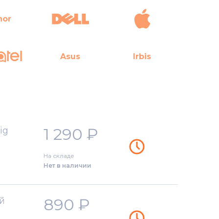
nor
Asus
Irbis
1 290
₽
ig
На складе
Нет в наличии
890
₽
й