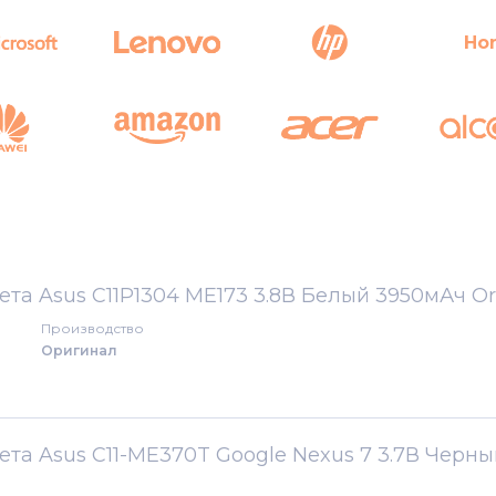
Ho
та Asus C11P1304 ME173 3.8В Белый 3950мАч Or
Производство
Оригинал
та Asus C11-ME370T Google Nexus 7 3.7В Черны