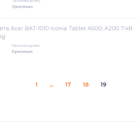
Производство
Оригинал
а Acer BAT-1010 Iconia Tablet A500, A200 7.4В
ig
Производство
Оригинал
1
…
17
18
19