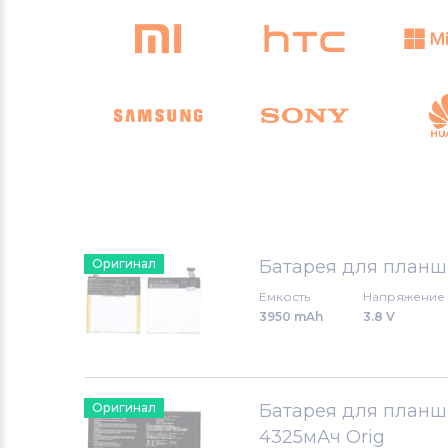
Оригинал
Батарея для планше
Емкость
Напряжение
3950 mAh
3.8 V
Оригинал
Батарея для планше
4325мАч Orig