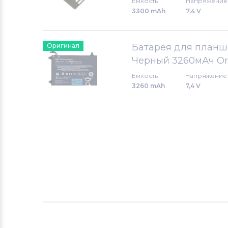
Емкость
Напряжение
3300 mAh
7,4 V
Оригинал
Батарея для планшет
Черный 3260мАч Or
Емкость
Напряжение
3260 mAh
7,4 V