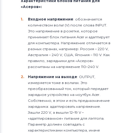
Характеристики блоков питания для
«Асеров»:
Входное напряжение
: обозначается
количеством вольт (V) после слова INPUT.
Это напряжение в розетке, которое
принимает блок питания Acer и адаптирует
для компьютера. Напряжение отличается в
разных странах, например: Россия – 220 V,
Австралия – 240 V, США, Япония – 110 V. Как
правило, зарядники для «Асеров»
рассчитаны на напряжение 110–240 V.
Напряжение на выходе
: OUTPUT,
измеряется тоже в вольтах. Это
преобразованный ток, который передает
зарядное устройство на ноутбук Acer.
Собственно, в этом и есть предназначение
зарядника: адаптировать напряжение.
Зашли 220 V, а вышли 12–19 V –
«адаптированное» питание для лэптопа.
Параметр должен совпадать с
характеристиками компьютера, иначе