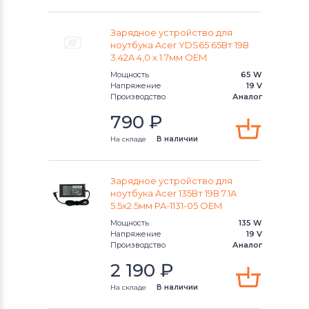
Блоки питания для ноутбуков
Apple
Блоки питания для ноутбуков
LG
Зарядное устройство для
ноутбука Acer YDS65 65Вт 19В
3.42A 4,0 x 1.7мм OEM
Блоки питания для ноутбуков
Мощность
65 W
Samsung
Напряжение
19 V
Производство
Аналог
Блоки питания для ноутбуков
790
₽
Uniwill
На складе
В наличии
Блоки питания для ноутбуков
Fujitsu
Зарядное устройство для
ноутбука Acer 135Вт 19В 7.1A
Блоки питания для ноутбуков
Clevo
5.5x2.5мм PA-1131-05 OEM
Мощность
135 W
Блоки питания для ноутбуков
Sony
Напряжение
19 V
Производство
Аналог
Блоки питания для ноутбуков
Delta
2 190
₽
Electronics
На складе
В наличии
Блоки питания для ноутбуков