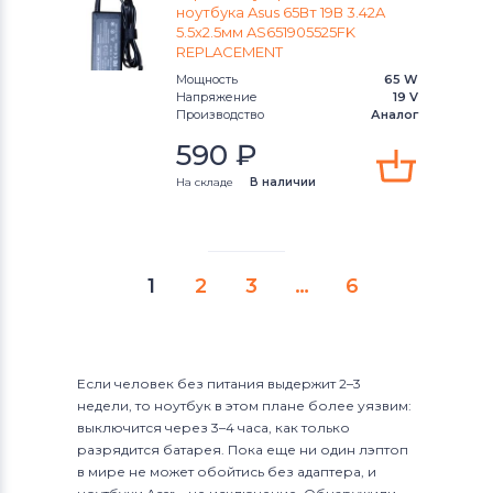
ноутбука Asus 65Вт 19В 3.42A
5.5x2.5мм AS651905525FK
REPLACEMENT
Мощность
65 W
Напряжение
19 V
Производство
Аналог
590
₽
На складе
В наличии
1
2
3
…
6
Если человек без питания выдержит 2–3
недели, то ноутбук в этом плане более уязвим:
выключится через 3–4 часа, как только
разрядится батарея. Пока еще ни один лэптоп
в мире не может обойтись без адаптера, и