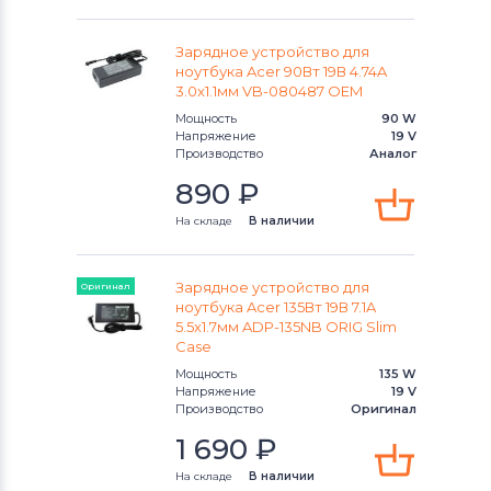
Блоки питания для ноутбуков
Lenovo
Зарядное устройство для
ноутбука Acer 90Вт 19В 4.74A
Блоки питания для ноутбуков
3.0x1.1мм VB-080487 OEM
Gateway
Мощность
90 W
Напряжение
19 V
Блоки питания для ноутбуков
HP
Производство
Аналог
890
₽
Блоки питания для ноутбуков
MSI
На складе
В наличии
Блоки питания для ноутбуков
Compaq
Зарядное устройство для
Оригинал
ноутбука Acer 135Вт 19В 7.1A
Блоки питания для ноутбуков
5.5x1.7мм ADP-135NB ORIG Slim
Quanta
Case
Мощность
135 W
Напряжение
19 V
Блоки питания для ноутбуков
Dell
Производство
Оригинал
1 690
₽
Блоки питания для ноутбуков
IBM
На складе
В наличии