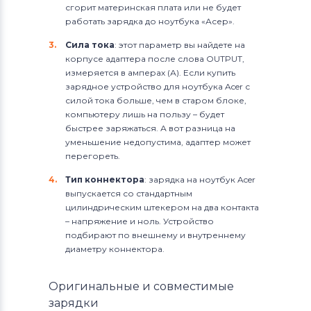
сгорит материнская плата или не будет
работать зарядка до ноутбука «Асер».
Сила тока
: этот параметр вы найдете на
корпусе адаптера после слова OUTPUT,
измеряется в амперах (А). Если купить
зарядное устройство для ноутбука Acer с
силой тока больше, чем в старом блоке,
компьютеру лишь на пользу – будет
быстрее заряжаться. А вот разница на
уменьшение недопустима, адаптер может
перегореть.
Тип коннектора
: зарядка на ноутбук Acer
выпускается со стандартным
цилиндрическим штекером на два контакта
– напряжение и ноль. Устройство
подбирают по внешнему и внутреннему
диаметру коннектора.
Оригинальные и совместимые
зарядки