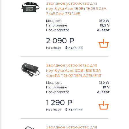
Toshiba
Зарядное устройство для
ноутбука Acer 180Вт 19.5В 9.23A
7.4x5.0мм 331-1465
Блоки питания для ноутбуков
Acer
Мощность
180 W
Напряжение
19,5 V
Блоки питания для ноутбуков
Asus
Производство
Аналог
2 090
₽
Блоки питания для ноутбуков
Alienware
На складе
В наличии
Блоки питания для ноутбуков
Irbis
Зарядное устройство для
ноутбука Acer 120Вт 19В 6.3A
4pin PA-1121-02 REPLACEMENT
Мощность
120 W
Напряжение
19 V
Производство
Аналог
1 290
₽
На складе
В наличии
Зарядное устройство для