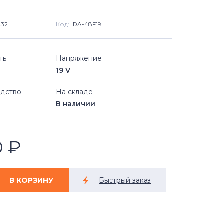
432
Код:
DA-48F19
ть
Напряжение
19 V
дство
На складе
В наличии
0
₽