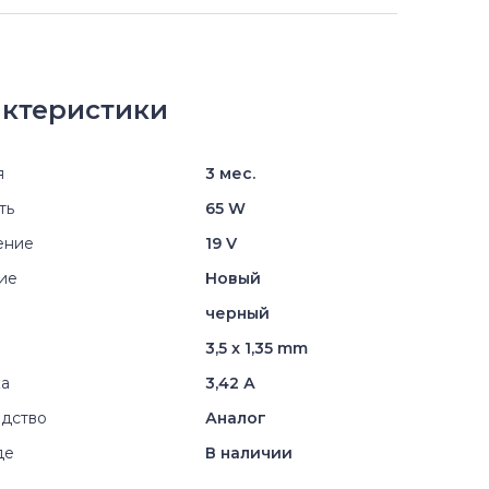
ктеристики
я
3 мес.
ть
65 W
ение
19 V
ие
Новый
черный
3,5 x 1,35 mm
ка
3,42 А
дство
Аналог
де
В наличии