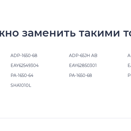
жно заменить такими т
ADP-1650-68
ADP-65JH AB
A
EAY62549304
EAY62850301
E
PA-1650-64
PA-1650-68
P
SHA1010L