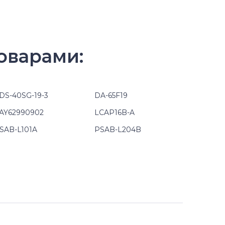
оварами:
DS-40SG-19-3
DA-65F19
AY62990902
LCAP16B-A
SAB-L101A
PSAB-L204B