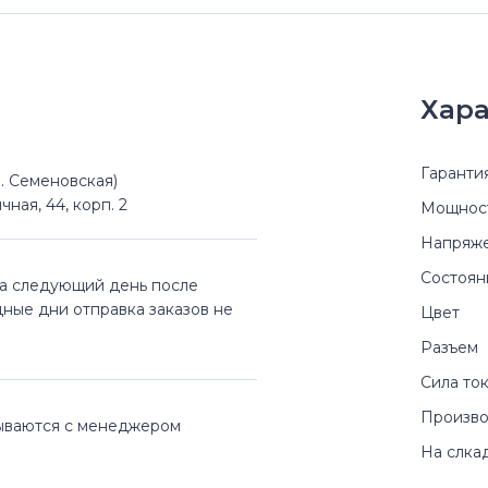
Хара
Гаранти
(м. Семеновская)
чная, 44, корп. 2
Мощнос
Напряж
Состоян
на следующий день после
дные дни отправка заказов не
Цвет
Разъем
Сила то
Произво
вываются с менеджером
На слка