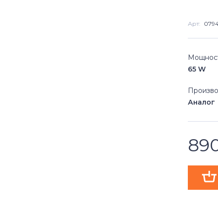
Арт:
079
Мощнос
65 W
Произво
Аналог
89