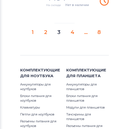
На складе
Нет в наличии
1
2
3
4
…
8
КОМПЛЕКТУЮЩИЕ
КОМПЛЕКТУЮЩИЕ
ДЛЯ
НОУТБУКА
ДЛЯ
ПЛАНШЕТА
Аккумуляторы для
Аккумуляторы для
ноутбуков
планшетов
Блоки питания для
Блоки питания для
ноутбуков
планшетов
Клавиатуры
Модули для планшетов
Петли для ноутбуков
Тачскрины для
планшетов
Разъемы питания для
ноутбуков
Разъемы питания для