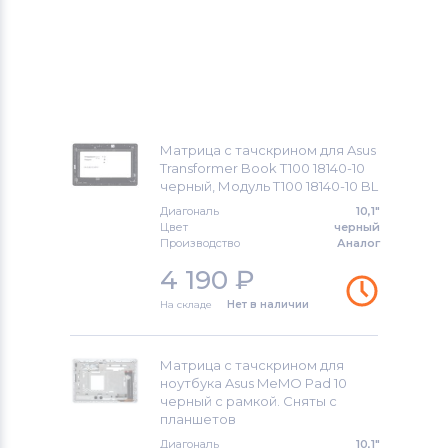
Матрица с тачскрином для Asus
Transformer Book T100 18140-10
черный, Модуль T100 18140-10 BL
Диагональ
10,1"
Цвет
черный
Производство
Аналог
4 190
₽
На складе
Нет в наличии
Матрица с тачскрином для
ноутбука Asus MeMO Pad 10
черный с рамкой. Cняты с
планшетов
Диагональ
10,1"