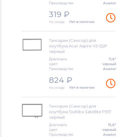
Производство
Аналог
319
₽
На складе
Нет в наличии
Тачскрин (Сенсор) для
ноутбука Acer Aspire V5-122P
черный
Диагональ
11,6"
Цвет
черный
Производство
Аналог
824
₽
На складе
Нет в наличии
Тачскрин (Сенсор) для
ноутбука Toshiba Satellite P55T
черный
Диагональ
15,6"
Цвет
черный
Производство
Аналог