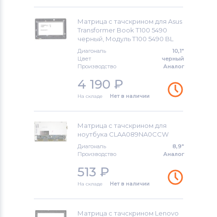
Матрица с тачскрином для Asus
Transformer Book T100 5490
черный, Модуль T100 5490 BL
Диагональ
10,1"
Цвет
черный
Производство
Аналог
4 190
₽
На складе
Нет в наличии
Матрица с тачскрином для
ноутбука CLAA089NA0CCW
Диагональ
8,9"
Производство
Аналог
513
₽
На складе
Нет в наличии
Матрица с тачскрином Lenovo