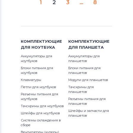
1
2
3
…
8
КОМПЛЕКТУЮЩИЕ
КОМПЛЕКТУЮЩИЕ
ДЛЯ
НОУТБУКА
ДЛЯ
ПЛАНШЕТА
Аккумуляторы для
Аккумуляторы для
ноутбуков
планшетов
Блоки питания для
Блоки питания для
ноутбуков
планшетов
Клавиатуры
Модули для планшетов
Петли для ноутбуков
Тачскрины для
планшетов
Разъемы питания для
ноутбуков
Разъемы питания для
планшетов
Тачскрины для ноутбуков
Шлейфы и запчасти для
Шлейфы для ноутбуков
планшетов
Системы охлаждения в
сборе
Вентиляторы (кулеры)