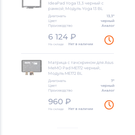
IdeaPad Yoga 13,3 черный с
рамкой, Модуль Yoga 13 BL
Диагональ
13,3"
Цвет
черный
Производство
Аналог
6 124
₽
На складе
Нет в наличии
Матрица с тачскрином для Asus
MeMO Pad ME172 черный,
Модуль ME172 BL
Диагональ
7"
Цвет
черный
Производство
Аналог
960
₽
На складе
Нет в наличии