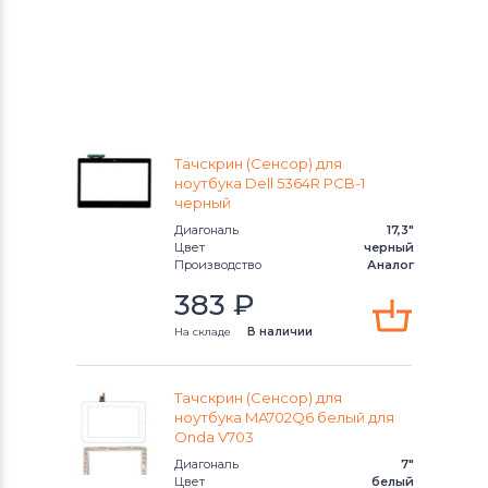
Тачскрин (Сенсор) для
ноутбука Dell 5364R PCB-1
черный
Диагональ
17,3"
Цвет
черный
Производство
Аналог
383
₽
На складе
В наличии
Тачскрин (Сенсор) для
ноутбука MA702Q6 белый для
Onda V703
Диагональ
7"
Цвет
белый