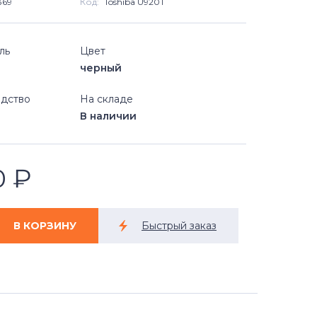
369
Код:
Toshiba U920T
ль
Цвет
черный
дство
На складе
В наличии
0
₽