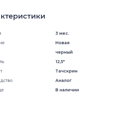
ктеристики
я
3 мес.
ие
Новая
черный
ль
12,5"
т
Тачскрин
дство
Аналог
де
В наличии