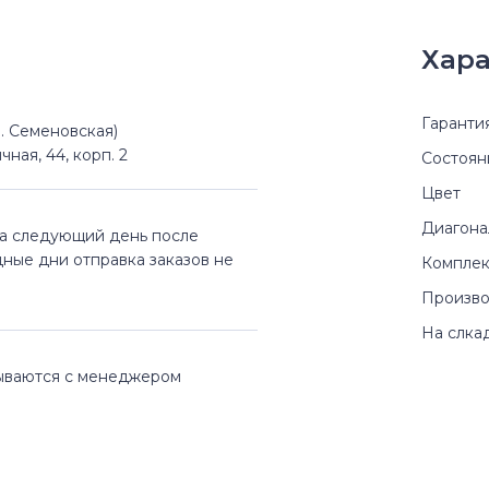
Хара
Гаранти
(м. Семеновская)
чная, 44, корп. 2
Состоян
Цвет
Диагона
на следующий день после
дные дни отправка заказов не
Комплек
Произво
На слка
вываются с менеджером