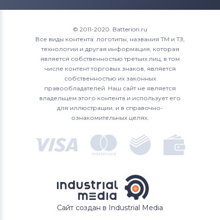
Roverbook
1700
XPS 15
Аккумуляторы для ноутбуков
1720
© 2011-2020. Batterion.ru
Toshiba
Все виды контента: логотипы, названия ТМ и ТЗ,
1721
технологии и другая информация, которая
Аккумуляторы для ноутбуков
Acer
является собственностью третьих лиц, в том
1750
числе контент торговых знаков, является
Аккумуляторы для ноутбуков
Asus
собственностью их законных
1764
правообладателей. Наш сайт не является
Аккумуляторы для ноутбуков
владельцем этого контента и использует его
Alienware
17R
для иллюстрации, и в справочно-
ознакомительных целях.
Аккумуляторы для ноутбуков
2200
Irbis
3043
4621
500M
Сайт создан в Industrial Media
5100