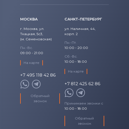
1520
Precision
Аккумуляторы для ноутбуков
Fujitsu
1521
МОСКВА
САНКТ-ПЕТЕРБУРГ
Precision 15
Аккумуляторы для ноутбуков
1525
г. Москва, ул.
ул. Наличная, 44,
Studio
Ткацкая, 5с3,
Machenike
корп. 2
(м. Семеновская)
1526
Пн.-Пт.
Studio 14
Аккумуляторы для ноутбуков
Clevo
Пн.-Вс.
10:00 - 20:00
09:00 - 21:00
1545
Сб.-Вс.
Studio 17
Аккумуляторы для ноутбуков
Sony
10:00 - 18:00
На карте
1546
Studio XPS
На карте
Аккумуляторы для ноутбуков
+7 495 118 42 86
Fujitsu-Siemens
1564
+7 812 425 62 86
Venue
Аккумуляторы для ноутбуков
15R
NEC
Обратный
Vostro
звонок
Принимаем звонки с
Аккумуляторы для ноутбуков
15Z
10:00 - 18:00
XPS
Huawei
17-7773
Обратный
XPS 13
Аккумуляторы для ноутбуков
звонок