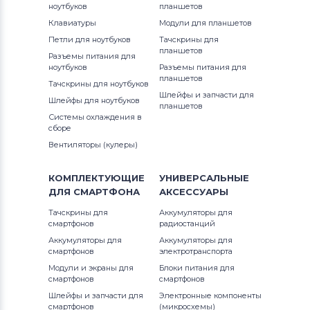
ноутбуков
планшетов
Аккумуляторы для ноутбуков
1300
Клавиатуры
Модули для планшетов
Thunderobot
G3 Series
Петли для ноутбуков
Тачскрины для
13R (N3010)
планшетов
Разъемы питания для
Аккумуляторы для ноутбуков
G5 Series
ноутбуков
Разъемы питания для
Lenovo
13Z
планшетов
Тачскрины для ноутбуков
G7
Шлейфы и запчасти для
Шлейфы для ноутбуков
Аккумуляторы для ноутбуков
планшетов
13z (1370)
Системы охлаждения в
Gateway
Inspiron
сборе
13z (5323)
Вентиляторы (кулеры)
Аккумуляторы для ноутбуков
Inspiron 11
Medion
13z (N311z)
КОМПЛЕКТУЮЩИЕ
УНИВЕРСАЛЬНЫЕ
Inspiron 11z
ДЛЯ
СМАРТФОНА
АКСЕССУАРЫ
Аккумуляторы для ноутбуков
14 7466
Advent
Inspiron 13
Тачскрины для
Аккумуляторы для
смартфонов
радиостанций
14 7467
Аккумуляторы для ноутбуков
HP
Аккумуляторы для
Аккумуляторы для
Inspiron 14
смартфонов
электротранспорта
14-7000
Модули и экраны для
Блоки питания для
Аккумуляторы для ноутбуков
MSI
Inspiron 14R
смартфонов
смартфонов
1400
Шлейфы и запчасти для
Электронные компоненты
Аккумуляторы для ноутбуков
Inspiron 14V
смартфонов
(микросхемы)