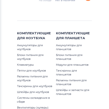
На складе
Нет в наличии
Аккумуляторы для ноутбуков
1300
Thunderobot
G3 Series
13R (N3010)
Аккумуляторы для ноутбуков
G5 Series
Lenovo
13Z
G7
КОМПЛЕКТУЮЩИЕ
КОМПЛЕКТУЮЩИЕ
Аккумуляторы для ноутбуков
ДЛЯ
13z (1370)
НОУТБУКА
ДЛЯ
ПЛАНШЕТА
Gateway
Inspiron
Аккумуляторы для
Аккумуляторы для
13z (5323)
ноутбуков
планшетов
Аккумуляторы для ноутбуков
Inspiron 11
Блоки питания для
Блоки питания для
Medion
ноутбуков
планшетов
13z (N311z)
Inspiron 11z
Клавиатуры
Модули для планшетов
Аккумуляторы для ноутбуков
14 7466
Петли для ноутбуков
Тачскрины для
Advent
Inspiron 13
планшетов
Разъемы питания для
ноутбуков
Разъемы питания для
14 7467
Аккумуляторы для ноутбуков
HP
планшетов
Inspiron 14
Тачскрины для ноутбуков
Шлейфы и запчасти для
14-7000
Шлейфы для ноутбуков
планшетов
Аккумуляторы для ноутбуков
MSI
Inspiron 14R
Системы охлаждения в
сборе
1400
Аккумуляторы для ноутбуков
Inspiron 14V
Вентиляторы (кулеры)