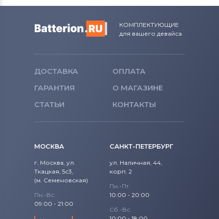
1520
Precision
Аккумуляторы для ноутбуков
КОМПЛЕКТУЮЩИЕ
Fujitsu
1521
для вашего девайса
Precision 15
Аккумуляторы для ноутбуков
1525
Studio
Machenike
1526
ДОСТАВКА
ОПЛАТА
Studio 14
Аккумуляторы для ноутбуков
Clevo
ГАРАНТИЯ
О МАГАЗИНЕ
1545
Studio 17
Аккумуляторы для ноутбуков
Sony
СТАТЬИ
КОНТАКТЫ
1546
Studio XPS
Аккумуляторы для ноутбуков
Fujitsu-Siemens
1564
Venue
МОСКВА
САНКТ-ПЕТЕРБУРГ
Аккумуляторы для ноутбуков
15R
NEC
г. Москва, ул.
ул. Наличная, 44,
Vostro
Ткацкая, 5с3,
корп. 2
Аккумуляторы для ноутбуков
15Z
(м. Семеновская)
XPS
Пн.-Пт.
Huawei
Пн.-Вс.
10:00 - 20:00
17-7773
09:00 - 21:00
XPS 13
Аккумуляторы для ноутбуков
Сб.-Вс.
10:00 - 18:00