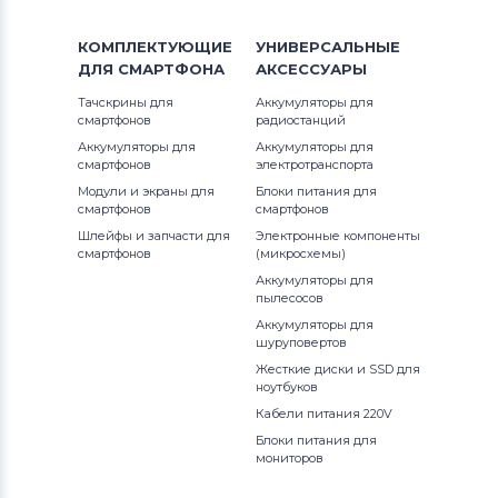
Notebookguru
1410
Inspiron 14Z
КОМПЛЕКТУЮЩИЕ
УНИВЕРСАЛЬНЫЕ
Аккумуляторы для ноутбуков
1420
ДЛЯ
СМАРТФОНА
АКСЕССУАРЫ
Compaq
Inspiron 15
Тачскрины для
Аккумуляторы для
1440
смартфонов
радиостанций
Аккумуляторы для ноутбуков
Hasee
Inspiron 17
Аккумуляторы для
Аккумуляторы для
1440n
смартфонов
электротранспорта
Аккумуляторы для ноутбуков
Dell
Inspiron Mini
Модули и экраны для
Блоки питания для
смартфонов
смартфонов
1464
Аккумуляторы для ноутбуков
IBM
Inspiron XPS
Шлейфы и запчасти для
Электронные компоненты
смартфонов
(микросхемы)
14Z
Аккумуляторы для ноутбуков
Apple
Аккумуляторы для
Latitude
пылесосов
15 3582
Все бренды
Аккумуляторы для
Latitude 11
шуруповертов
Аккумуляторы для ноутбуков
15 7586
LG
Жесткие диски и SSD для
Latitude 12
ноутбуков
Аккумуляторы для ноутбуков
15 7588
Кабели питания 220V
Latitude 13
Samsung
Блоки питания для
1501
мониторов
P Series
Аккумуляторы для ноутбуков
Uniwill