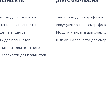
ЛАНШЕТА
Alienware M15 Series
ДЛЯ
СМАРТФОНА
13 (5378
Alienware M17 Series
13 (5390
яторы для планшетов
Тачскрины для смартфонов
Alienware Series
13 (7000
итания для планшетов
Аккумуляторы для смартфон
для планшетов
Модули и экраны для смарт
Blanco
1300
ны для планшетов
Шлейфы и запчасти для сма
 питания для планшетов
Chromebook
13R (N3
и запчасти для планшетов
G3 Series
13Z
G5 Series
13z (137
G7
13z (532
Inspiron
13z (N31