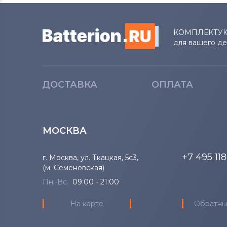
Lenovo
КОМПЛЕКТУ
Аккумуляторы для ноутбуков
для вашего д
Gateway
Аккумуляторы для ноутбуков
Medion
ДОСТАВКА
ОПЛАТА
Аккумуляторы для ноутбуков
Advent
МОСКВА
Аккумуляторы для ноутбуков
HP
+7 495 11
г. Москва, ул. Ткацкая, 5с3,
(м. Семеновская)
Аккумуляторы для ноутбуков
MSI
Пн.-Вс.
09:00 - 21:00
На карте
Обратны
Аккумуляторы для ноутбуков
Notebookguru