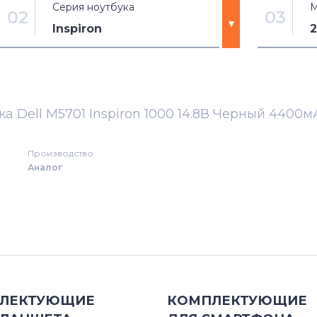
Серия ноутбука
М
02
03
Inspiron
3180
1000
3189
1100
а Dell M5701 Inspiron 1000 14.8В Черный 4400м
Alienware
1150
Производство
Аналог
Alienware 13 Series
1200
Alienware 15 Series
1210
Alienware 17 Series
13 (5368
Alienware M Series
13 (5370
ЛЕКТУЮЩИЕ
КОМПЛЕКТУЮЩИЕ