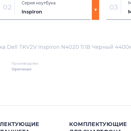
Серия ноутбука
М
02
03
Inspiron
3180
1000
3189
1100
ка Dell TKV2V Inspiron N4020 11.1В Черный 440
Alienware
1150
Производство
Оригинал
Alienware 13 Series
1200
Alienware 15 Series
1210
Alienware 17 Series
13 (5368
Alienware M Series
13 (5370
ЛЕКТУЮЩИЕ
КОМПЛЕКТУЮЩИЕ