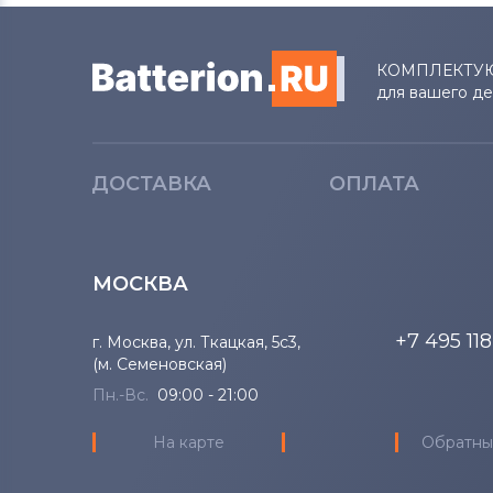
Lenovo
КОМПЛЕКТУ
Аккумуляторы для ноутбуков
для вашего д
Gateway
Аккумуляторы для ноутбуков
Medion
ДОСТАВКА
ОПЛАТА
Аккумуляторы для ноутбуков
Advent
МОСКВА
Аккумуляторы для ноутбуков
HP
+7 495 11
г. Москва, ул. Ткацкая, 5с3,
(м. Семеновская)
Аккумуляторы для ноутбуков
MSI
Пн.-Вс.
09:00 - 21:00
На карте
Обратны
Аккумуляторы для ноутбуков
Notebookguru