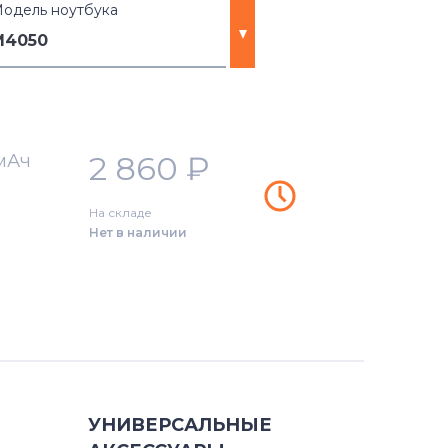
одель ноутбука
M4050
2 860
₽
0мАч
На складе
Нет в наличии
)
)
УНИВЕРСАЛЬНЫЕ