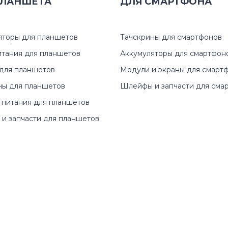
ЛАНШЕТА
Alienware M15 Series
ДЛЯ
СМАРТФОНА
13 (5378
Alienware M17 Series
13 (5390
яторы для планшетов
Тачскрины для смартфонов
Alienware Series
13 (7000
итания для планшетов
Аккумуляторы для смартфон
для планшетов
Модули и экраны для смарт
Blanco
1300
ны для планшетов
Шлейфы и запчасти для сма
 питания для планшетов
Chromebook
13R (N3
и запчасти для планшетов
G3 Series
13Z
G5 Series
13z (137
G7
13z (532
Inspiron
13z (N31