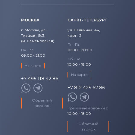
1520
Precision
Аккумуляторы для ноутбуков
Fujitsu
1521
МОСКВА
САНКТ-ПЕТЕРБУРГ
Precision 15
Аккумуляторы для ноутбуков
1525
г. Москва, ул.
ул. Наличная, 44,
Studio
Ткацкая, 5с3,
Machenike
корп. 2
(м. Семеновская)
1526
Пн.-Пт.
Studio 14
Аккумуляторы для ноутбуков
Clevo
Пн.-Вс.
10:00 - 20:00
09:00 - 21:00
1545
Сб.-Вс.
Studio 17
Аккумуляторы для ноутбуков
Sony
10:00 - 18:00
На карте
1546
Studio XPS
На карте
Аккумуляторы для ноутбуков
+7 495 118 42 86
Fujitsu-Siemens
1564
+7 812 425 62 86
Venue
Аккумуляторы для ноутбуков
15R
NEC
Обратный
Vostro
звонок
Принимаем звонки с
Аккумуляторы для ноутбуков
15Z
10:00 - 18:00
XPS
Huawei
17-7773
Обратный
XPS 13
Аккумуляторы для ноутбуков
звонок