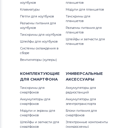
ноутбуков
планшетов
Аккумуляторы для ноутбуков
1300
Клавиатуры
Модули для планшетов
Thunderobot
G3 Series
Петли для ноутбуков
Тачскрины для
13R (N3010)
планшетов
Разъемы питания для
Аккумуляторы для ноутбуков
G5 Series
ноутбуков
Разъемы питания для
Lenovo
13Z
планшетов
Тачскрины для ноутбуков
G7
Шлейфы и запчасти для
Шлейфы для ноутбуков
Аккумуляторы для ноутбуков
планшетов
13z (1370)
Системы охлаждения в
Gateway
Inspiron
сборе
13z (5323)
Вентиляторы (кулеры)
Аккумуляторы для ноутбуков
Inspiron 11
Medion
13z (N311z)
КОМПЛЕКТУЮЩИЕ
УНИВЕРСАЛЬНЫЕ
Inspiron 11z
ДЛЯ
СМАРТФОНА
АКСЕССУАРЫ
Аккумуляторы для ноутбуков
14 7466
Advent
Inspiron 13
Тачскрины для
Аккумуляторы для
смартфонов
радиостанций
14 7467
Аккумуляторы для ноутбуков
HP
Аккумуляторы для
Аккумуляторы для
Inspiron 14
смартфонов
электротранспорта
14-7000
Модули и экраны для
Блоки питания для
Аккумуляторы для ноутбуков
MSI
Inspiron 14R
смартфонов
смартфонов
1400
Шлейфы и запчасти для
Электронные компоненты
Аккумуляторы для ноутбуков
Inspiron 14V
смартфонов
(микросхемы)