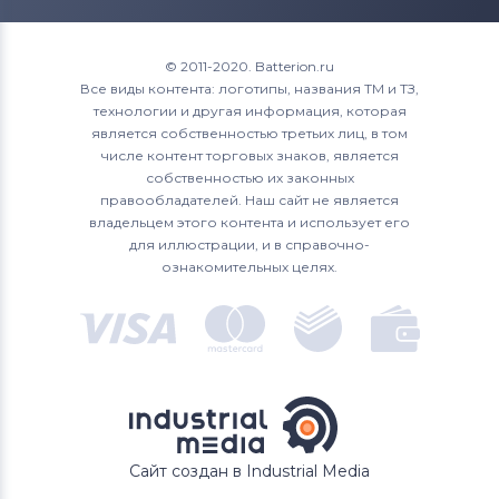
Roverbook
1700
XPS 15
Аккумуляторы для ноутбуков
1720
© 2011-2020. Batterion.ru
Toshiba
Все виды контента: логотипы, названия ТМ и ТЗ,
1721
технологии и другая информация, которая
Аккумуляторы для ноутбуков
Acer
является собственностью третьих лиц, в том
1750
числе контент торговых знаков, является
Аккумуляторы для ноутбуков
Asus
собственностью их законных
1764
правообладателей. Наш сайт не является
Аккумуляторы для ноутбуков
владельцем этого контента и использует его
Alienware
17R
для иллюстрации, и в справочно-
ознакомительных целях.
Аккумуляторы для ноутбуков
2200
Irbis
3043
4621
500M
Сайт создан в Industrial Media
5100