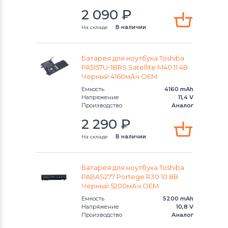
Toshiba
2 090
₽
Аккумуляторы для ноутбуков
Acer
На складе
В наличии
Аккумуляторы для ноутбуков
Asus
Батарея для ноутбука Toshiba
PA5157U-1BRS Satellite M40 11.4В
Аккумуляторы для ноутбуков
Черный 4160мАч OEM
Alienware
Емкость
4160 mAh
Напряжение
11,4 V
Аккумуляторы для ноутбуков
Irbis
Производство
Аналог
2 290
₽
На складе
В наличии
Батарея для ноутбука Toshiba
PABAS277 Portege R30 10.8В
Черный 5200мАч OEM
Емкость
5200 mAh
Напряжение
10,8 V
Производство
Аналог