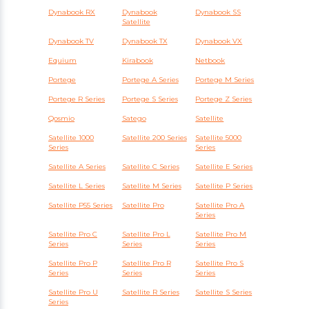
Аккумуляторы для ноутбуков
Dynabook RX
Dynabook
Dynabook SS
Satellite
eMachines
Dynabook TV
Dynabook TX
Dynabook VX
Аккумуляторы для ноутбуков
Equium
Kirabook
Netbook
Gigabyte
Portege
Portege A Series
Portege M Series
Portege R Series
Portege S Series
Portege Z Series
Аккумуляторы для ноутбуков
Клавиатуры
Qosmio
Satego
Satellite
Satellite 1000
Satellite 200 Series
Satellite 5000
Аккумуляторы для ноутбуков
Series
Series
Packard Bell
Satellite A Series
Satellite C Series
Satellite E Series
Satellite L Series
Satellite M Series
Satellite P Series
Аккумуляторы для ноутбуков
Satellite P55 Series
Satellite Pro
Satellite Pro A
Аккумуляторы для радиостанций
Series
Satellite Pro C
Satellite Pro L
Satellite Pro M
Аккумуляторы для ноутбуков
Benq
Series
Series
Series
Satellite Pro P
Satellite Pro R
Satellite Pro S
Аккумуляторы для ноутбуков
Philips
Series
Series
Series
Satellite Pro U
Satellite R Series
Satellite S Series
Аккумуляторы для ноутбуков
Series