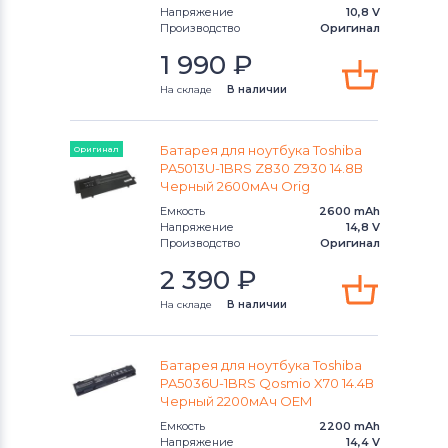
Напряжение
10,8 V
Аккумуляторы для ноутбуков
Производство
Оригинал
Compaq
1 990
₽
Аккумуляторы для ноутбуков
Hasee
На складе
В наличии
Аккумуляторы для ноутбуков
Dell
Батарея для ноутбука Toshiba
Оригинал
PA5013U-1BRS Z830 Z930 14.8В
Аккумуляторы для ноутбуков
IBM
Черный 2600мАч Orig
Емкость
2600 mAh
Аккумуляторы для ноутбуков
Apple
Напряжение
14,8 V
Производство
Оригинал
Аккумуляторы для ноутбуков
LG
2 390
₽
На складе
В наличии
Аккумуляторы для ноутбуков
Samsung
Батарея для ноутбука Toshiba
Аккумуляторы для ноутбуков
Uniwill
PA5036U-1BRS Qosmio X70 14.4В
Черный 2200мАч OEM
Аккумуляторы для ноутбуков
Емкость
2200 mAh
Fujitsu
Напряжение
14,4 V