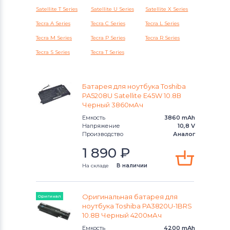
Thunderobot
Satellite T Series
Satellite U Series
Satellite X Series
Tecra A Series
Tecra C Series
Tecra L Series
Аккумуляторы для ноутбуков
Lenovo
Tecra M Series
Tecra P Series
Tecra R Series
Tecra S Series
Tecra T Series
Аккумуляторы для ноутбуков
Gateway
Батарея для ноутбука Toshiba
Аккумуляторы для ноутбуков
PA5208U Satellite E45W 10.8В
Черный 3860мАч
Medion
Емкость
3860 mAh
Напряжение
10,8 V
Аккумуляторы для ноутбуков
Производство
Аналог
Advent
1 890
₽
Аккумуляторы для ноутбуков
HP
На складе
В наличии
Аккумуляторы для ноутбуков
MSI
Оригинальная батарея для
Оригинал
ноутбука Toshiba PA3820U-1BRS
Аккумуляторы для ноутбуков
10.8В Черный 4200мАч
Notebookguru
Емкость
4200 mAh