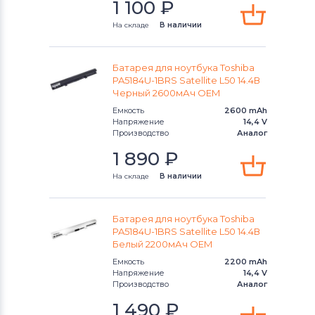
1 100
₽
На складе
В наличии
Батарея для ноутбука Toshiba
PA5184U-1BRS Satellite L50 14.4В
Черный 2600мАч OEM
Емкость
2600 mAh
Напряжение
14,4 V
Производство
Аналог
1 890
₽
На складе
В наличии
Батарея для ноутбука Toshiba
PA5184U-1BRS Satellite L50 14.4В
Белый 2200мАч OEM
Емкость
2200 mAh
Напряжение
14,4 V
Производство
Аналог
1 490
₽