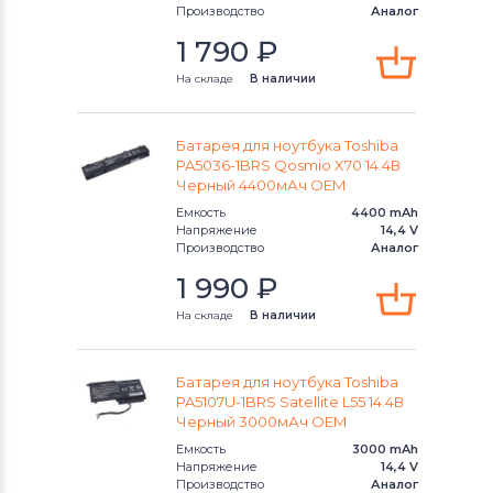
Производство
Аналог
Аккумуляторы для ноутбуков
1 790
₽
Machenike
На складе
В наличии
Аккумуляторы для ноутбуков
Clevo
Батарея для ноутбука Toshiba
Аккумуляторы для ноутбуков
Sony
PA5036-1BRS Qosmio X70 14.4В
Черный 4400мАч OEM
Аккумуляторы для ноутбуков
Емкость
4400 mAh
Напряжение
14,4 V
Fujitsu-Siemens
Производство
Аналог
1 990
₽
Аккумуляторы для ноутбуков
NEC
На складе
В наличии
Аккумуляторы для ноутбуков
Huawei
Батарея для ноутбука Toshiba
PA5107U-1BRS Satellite L55 14.4В
Аккумуляторы для ноутбуков
Черный 3000мАч OEM
Roverbook
Емкость
3000 mAh
Напряжение
14,4 V
Аккумуляторы для ноутбуков
Производство
Аналог