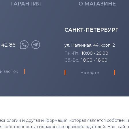
Inspiron Mini
14Z
ГАРАНТИЯ
О МАГАЗИНЕ
Inspiron XPS
15 3582
САНКТ-ПЕТЕРБУРГ
Latitude
15 7586
8 42 86
Latitude 11
15 7588
ул. Наличная, 44, корп. 2
Пн.-Пт.
10:00 - 20:00
Latitude 12
1501
Сб.-Вс.
10:00 - 18:00
й звонок
На карте
Latitude 13
1520
P Series
1521
Precision
1525
Precision 15
1526
 технологии и другая информация, которая является собствен
тся собственностью их законных правообладателей. Наш сайт 