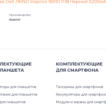
Alienware M15 Series
13 (5378
а Dell J1KND Inspiron N5110 11.1В Черный 5200м
Alienware M17 Series
13 (5390
Производство
Аналог
Alienware Series
13 (7000
Blanco
1300
Chromebook
13R (N3
G3 Series
13Z
ЛЕКТУЮЩИЕ
КОМПЛЕКТУЮЩИЕ
ЛАНШЕТА
ДЛЯ
СМАРТФОНА
G5 Series
13z (137
G7
13z (532
яторы для планшетов
Тачскрины для смартфонов
итания для планшетов
Аккумуляторы для смартфон
Inspiron
13z (N31
для планшетов
Модули и экраны для смарт