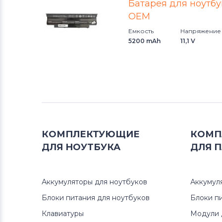
Батарея для ноутбук
Аккумуляторы для ноутбуков
OEM
Клавиатуры
Емкость
Напряжение
Аккумуляторы для ноутбуков
5200 mAh
11,1 V
Packard Bell
Аккумуляторы для ноутбуков
Аккумуляторы для радиостанций
Аккумуляторы для ноутбуков
Benq
КОМПЛЕКТУЮЩИЕ
КОМП
ДЛЯ
НОУТБУКА
ДЛЯ
П
Аккумуляторы для ноутбуков
Philips
Аккумуляторы для ноутбуков
Аккумул
Аккумуляторы для ноутбуков
Thunderobot
Блоки питания для ноутбуков
Блоки п
Клавиатуры
Модули 
Аккумуляторы для ноутбуков