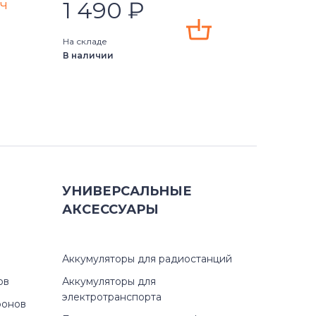
)
1 490
₽
Ач
)
На складе
В наличии
)
010)
УНИВЕРСАЛЬНЫЕ
АКСЕССУАРЫ
0)
3)
Аккумуляторы для радиостанций
ов
Аккумуляторы для
1z)
электротранспорта
фонов