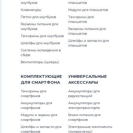
ноутбуков
планшетов
Аккумуляторы для ноутбуков
1300
Клавиатуры
Модули для планшетов
Thunderobot
G3 Series
Петли для ноутбуков
Тачскрины для
13R (N3010)
планшетов
Разъемы питания для
Аккумуляторы для ноутбуков
G5 Series
ноутбуков
Разъемы питания для
Lenovo
13Z
планшетов
Тачскрины для ноутбуков
G7
Шлейфы и запчасти для
Шлейфы для ноутбуков
Аккумуляторы для ноутбуков
планшетов
13z (1370)
Системы охлаждения в
Gateway
Inspiron
сборе
13z (5323)
Вентиляторы (кулеры)
Аккумуляторы для ноутбуков
Inspiron 11
Medion
13z (N311z)
КОМПЛЕКТУЮЩИЕ
УНИВЕРСАЛЬНЫЕ
Inspiron 11z
ДЛЯ
СМАРТФОНА
АКСЕССУАРЫ
Аккумуляторы для ноутбуков
14 7466
Advent
Inspiron 13
Тачскрины для
Аккумуляторы для
смартфонов
радиостанций
14 7467
Аккумуляторы для ноутбуков
HP
Аккумуляторы для
Аккумуляторы для
Inspiron 14
смартфонов
электротранспорта
14-7000
Модули и экраны для
Блоки питания для
Аккумуляторы для ноутбуков
MSI
Inspiron 14R
смартфонов
смартфонов
1400
Шлейфы и запчасти для
Электронные компоненты
Аккумуляторы для ноутбуков
Inspiron 14V
смартфонов
(микросхемы)