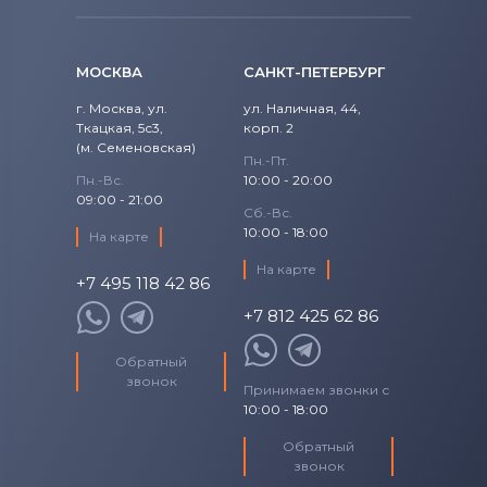
1520
Precision
Аккумуляторы для ноутбуков
Fujitsu
1521
МОСКВА
САНКТ-ПЕТЕРБУРГ
Precision 15
Аккумуляторы для ноутбуков
1525
г. Москва, ул.
ул. Наличная, 44,
Studio
Ткацкая, 5с3,
Machenike
корп. 2
(м. Семеновская)
1526
Пн.-Пт.
Studio 14
Аккумуляторы для ноутбуков
Clevo
Пн.-Вс.
10:00 - 20:00
09:00 - 21:00
1545
Сб.-Вс.
Studio 17
Аккумуляторы для ноутбуков
Sony
10:00 - 18:00
На карте
1546
Studio XPS
На карте
Аккумуляторы для ноутбуков
+7 495 118 42 86
Fujitsu-Siemens
1564
+7 812 425 62 86
Venue
Аккумуляторы для ноутбуков
15R
NEC
Обратный
Vostro
звонок
Принимаем звонки с
Аккумуляторы для ноутбуков
15Z
10:00 - 18:00
XPS
Huawei
17-7773
Обратный
XPS 13
Аккумуляторы для ноутбуков
звонок