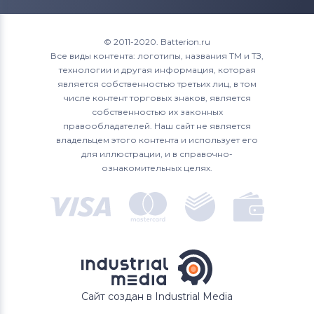
Roverbook
1700
XPS 15
Аккумуляторы для ноутбуков
1720
© 2011-2020. Batterion.ru
Toshiba
Все виды контента: логотипы, названия ТМ и ТЗ,
1721
технологии и другая информация, которая
Аккумуляторы для ноутбуков
Acer
является собственностью третьих лиц, в том
1750
числе контент торговых знаков, является
Аккумуляторы для ноутбуков
Asus
собственностью их законных
1764
правообладателей. Наш сайт не является
Аккумуляторы для ноутбуков
владельцем этого контента и использует его
Alienware
17R
для иллюстрации, и в справочно-
ознакомительных целях.
Аккумуляторы для ноутбуков
2200
Irbis
3043
4621
500M
Сайт создан в Industrial Media
5100