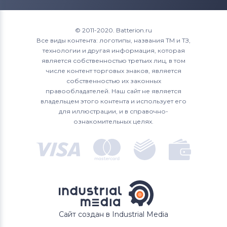
Roverbook
1700
XPS 15
Аккумуляторы для ноутбуков
1720
© 2011-2020. Batterion.ru
Toshiba
Все виды контента: логотипы, названия ТМ и ТЗ,
1721
технологии и другая информация, которая
Аккумуляторы для ноутбуков
Acer
является собственностью третьих лиц, в том
1750
числе контент торговых знаков, является
Аккумуляторы для ноутбуков
Asus
собственностью их законных
1764
правообладателей. Наш сайт не является
Аккумуляторы для ноутбуков
владельцем этого контента и использует его
Alienware
17R
для иллюстрации, и в справочно-
ознакомительных целях.
Аккумуляторы для ноутбуков
2200
Irbis
3043
4621
500M
Сайт создан в Industrial Media
5100