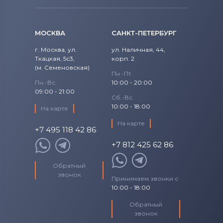
1520
Precision
Аккумуляторы для ноутбуков
Fujitsu
1521
МОСКВА
САНКТ-ПЕТЕРБУРГ
Precision 15
Аккумуляторы для ноутбуков
1525
г. Москва, ул.
ул. Наличная, 44,
Studio
Ткацкая, 5с3,
Machenike
корп. 2
(м. Семеновская)
1526
Пн.-Пт.
Studio 14
Аккумуляторы для ноутбуков
Clevo
Пн.-Вс.
10:00 - 20:00
09:00 - 21:00
1545
Сб.-Вс.
Studio 17
Аккумуляторы для ноутбуков
Sony
10:00 - 18:00
На карте
1546
Studio XPS
На карте
Аккумуляторы для ноутбуков
+7 495 118 42 86
Fujitsu-Siemens
1564
+7 812 425 62 86
Venue
Аккумуляторы для ноутбуков
15R
NEC
Обратный
Vostro
звонок
Принимаем звонки с
Аккумуляторы для ноутбуков
15Z
10:00 - 18:00
XPS
Huawei
17-7773
Обратный
XPS 13
Аккумуляторы для ноутбуков
звонок