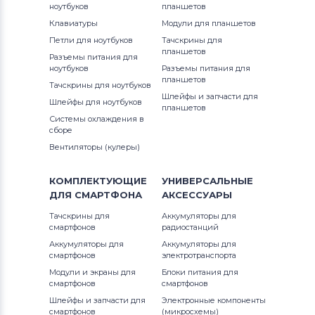
ноутбуков
планшетов
Аккумуляторы для ноутбуков
1300
Клавиатуры
Модули для планшетов
Thunderobot
G3 Series
Петли для ноутбуков
Тачскрины для
13R (N3010)
планшетов
Разъемы питания для
Аккумуляторы для ноутбуков
G5 Series
ноутбуков
Разъемы питания для
Lenovo
13Z
планшетов
Тачскрины для ноутбуков
G7
Шлейфы и запчасти для
Шлейфы для ноутбуков
Аккумуляторы для ноутбуков
планшетов
13z (1370)
Системы охлаждения в
Gateway
Inspiron
сборе
13z (5323)
Вентиляторы (кулеры)
Аккумуляторы для ноутбуков
Inspiron 11
Medion
13z (N311z)
КОМПЛЕКТУЮЩИЕ
УНИВЕРСАЛЬНЫЕ
Inspiron 11z
ДЛЯ
СМАРТФОНА
АКСЕССУАРЫ
Аккумуляторы для ноутбуков
14 7466
Advent
Inspiron 13
Тачскрины для
Аккумуляторы для
смартфонов
радиостанций
14 7467
Аккумуляторы для ноутбуков
HP
Аккумуляторы для
Аккумуляторы для
Inspiron 14
смартфонов
электротранспорта
14-7000
Модули и экраны для
Блоки питания для
Аккумуляторы для ноутбуков
MSI
Inspiron 14R
смартфонов
смартфонов
1400
Шлейфы и запчасти для
Электронные компоненты
Аккумуляторы для ноутбуков
Inspiron 14V
смартфонов
(микросхемы)