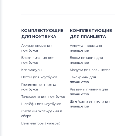
Notebookguru
1410
Inspiron 14Z
Аккумуляторы для ноутбуков
1420
Compaq
Inspiron 15
КОМПЛЕКТУЮЩИЕ
КОМПЛЕКТУЮЩИЕ
1440
Аккумуляторы для ноутбуков
Hasee
ДЛЯ
НОУТБУКА
ДЛЯ
ПЛАНШЕТА
Inspiron 17
1440n
Аккумуляторы для
Аккумуляторы для
Аккумуляторы для ноутбуков
Dell
Inspiron Mini
ноутбуков
планшетов
Блоки питания для
Блоки питания для
1464
Аккумуляторы для ноутбуков
IBM
ноутбуков
планшетов
Inspiron XPS
Клавиатуры
Модули для планшетов
14Z
Аккумуляторы для ноутбуков
Apple
Latitude
Петли для ноутбуков
Тачскрины для
планшетов
Разъемы питания для
15 3582
Все бренды
ноутбуков
Разъемы питания для
Latitude 11
планшетов
Тачскрины для ноутбуков
Аккумуляторы для ноутбуков
15 7586
LG
Шлейфы и запчасти для
Latitude 12
Шлейфы для ноутбуков
планшетов
Системы охлаждения в
Аккумуляторы для ноутбуков
15 7588
сборе
Latitude 13
Samsung
Вентиляторы (кулеры)
1501
P Series
Аккумуляторы для ноутбуков
Uniwill