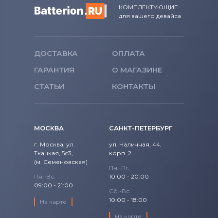
Roverbook
1700
КОМПЛЕКТУЮЩИЕ
XPS 15
для вашего девайса
Аккумуляторы для ноутбуков
1720
Toshiba
1721
ДОСТАВКА
ОПЛАТА
Аккумуляторы для ноутбуков
Acer
1750
ГАРАНТИЯ
О МАГАЗИНЕ
Аккумуляторы для ноутбуков
Asus
СТАТЬИ
1764
КОНТАКТЫ
Аккумуляторы для ноутбуков
Alienware
17R
МОСКВА
САНКТ-ПЕТЕРБУРГ
Аккумуляторы для ноутбуков
2200
Irbis
г. Москва, ул.
ул. Наличная, 44,
3043
Ткацкая, 5с3,
корп. 2
(м. Семеновская)
Пн.-Пт.
4621
Пн.-Вс.
10:00 - 20:00
09:00 - 21:00
Сб.-Вс.
500M
10:00 - 18:00
На карте
5100
На карте