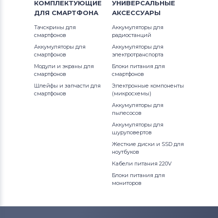
КОМПЛЕКТУЮЩИЕ
УНИВЕРСАЛЬНЫЕ
1520
ДЛЯ
Precision
СМАРТФОНА
АКСЕССУАРЫ
Аккумуляторы для ноутбуков
Fujitsu
1521
Тачскрины для
Аккумуляторы для
Precision 15
смартфонов
радиостанций
Аккумуляторы для ноутбуков
1525
Аккумуляторы для
Аккумуляторы для
смартфонов
электротранспорта
Studio
Machenike
Модули и экраны для
Блоки питания для
1526
смартфонов
смартфонов
Studio 14
Аккумуляторы для ноутбуков
Clevo
Шлейфы и запчасти для
Электронные компоненты
1545
смартфонов
(микросхемы)
Studio 17
Аккумуляторы для ноутбуков
Sony
Аккумуляторы для
1546
пылесосов
Studio XPS
Аккумуляторы для ноутбуков
Аккумуляторы для
Fujitsu-Siemens
1564
шуруповертов
Venue
Жесткие диски и SSD для
ноутбуков
Аккумуляторы для ноутбуков
15R
NEC
Vostro
Кабели питания 220V
Аккумуляторы для ноутбуков
15Z
Блоки питания для
мониторов
XPS
Huawei
17-7773
XPS 13
Аккумуляторы для ноутбуков