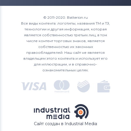
Roverbook
1700
XPS 15
Аккумуляторы для ноутбуков
1720
© 2011-2020. Batterion.ru
Toshiba
Все виды контента: логотипы, названия ТМ и ТЗ,
1721
технологии и другая информация, которая
Аккумуляторы для ноутбуков
Acer
является собственностью третьих лиц, в том
1750
числе контент торговых знаков, является
Аккумуляторы для ноутбуков
Asus
собственностью их законных
1764
правообладателей. Наш сайт не является
Аккумуляторы для ноутбуков
владельцем этого контента и использует его
Alienware
17R
для иллюстрации, и в справочно-
ознакомительных целях.
Аккумуляторы для ноутбуков
2200
Irbis
3043
4621
500M
Сайт создан в Industrial Media
5100