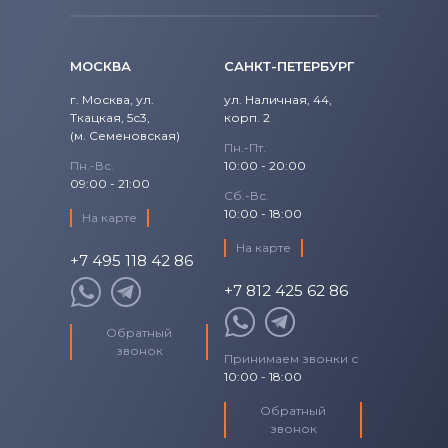
1520
Precision
Аккумуляторы для ноутбуков
Fujitsu
1521
МОСКВА
САНКТ-ПЕТЕРБУРГ
Precision 15
Аккумуляторы для ноутбуков
1525
г. Москва, ул.
ул. Наличная, 44,
Studio
Ткацкая, 5с3,
Machenike
корп. 2
(м. Семеновская)
1526
Пн.-Пт.
Studio 14
Аккумуляторы для ноутбуков
Clevo
Пн.-Вс.
10:00 - 20:00
09:00 - 21:00
1545
Сб.-Вс.
Studio 17
Аккумуляторы для ноутбуков
Sony
10:00 - 18:00
На карте
1546
Studio XPS
На карте
Аккумуляторы для ноутбуков
+7 495 118 42 86
Fujitsu-Siemens
1564
+7 812 425 62 86
Venue
Аккумуляторы для ноутбуков
15R
NEC
Обратный
Vostro
звонок
Принимаем звонки с
Аккумуляторы для ноутбуков
15Z
10:00 - 18:00
XPS
Huawei
17-7773
Обратный
XPS 13
Аккумуляторы для ноутбуков
звонок