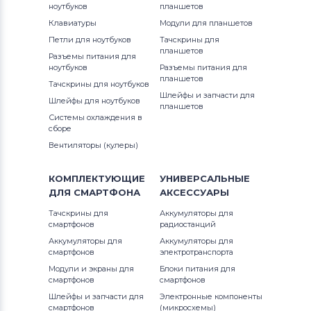
ноутбуков
планшетов
Аккумуляторы для ноутбуков
1300
Клавиатуры
Модули для планшетов
Thunderobot
G3 Series
Петли для ноутбуков
Тачскрины для
13R (N3010)
планшетов
Разъемы питания для
Аккумуляторы для ноутбуков
G5 Series
ноутбуков
Разъемы питания для
Lenovo
13Z
планшетов
Тачскрины для ноутбуков
G7
Шлейфы и запчасти для
Шлейфы для ноутбуков
Аккумуляторы для ноутбуков
планшетов
13z (1370)
Системы охлаждения в
Gateway
Inspiron
сборе
13z (5323)
Вентиляторы (кулеры)
Аккумуляторы для ноутбуков
Inspiron 11
Medion
13z (N311z)
КОМПЛЕКТУЮЩИЕ
УНИВЕРСАЛЬНЫЕ
Inspiron 11z
ДЛЯ
СМАРТФОНА
АКСЕССУАРЫ
Аккумуляторы для ноутбуков
14 7466
Advent
Inspiron 13
Тачскрины для
Аккумуляторы для
смартфонов
радиостанций
14 7467
Аккумуляторы для ноутбуков
HP
Аккумуляторы для
Аккумуляторы для
Inspiron 14
смартфонов
электротранспорта
14-7000
Модули и экраны для
Блоки питания для
Аккумуляторы для ноутбуков
MSI
Inspiron 14R
смартфонов
смартфонов
1400
Шлейфы и запчасти для
Электронные компоненты
Аккумуляторы для ноутбуков
Inspiron 14V
смартфонов
(микросхемы)