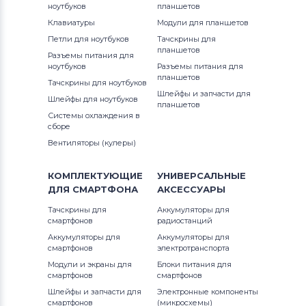
ноутбуков
планшетов
Аккумуляторы для ноутбуков
1300
Клавиатуры
Модули для планшетов
Thunderobot
G3 Series
Петли для ноутбуков
Тачскрины для
13R (N3010)
планшетов
Разъемы питания для
Аккумуляторы для ноутбуков
G5 Series
ноутбуков
Разъемы питания для
Lenovo
13Z
планшетов
Тачскрины для ноутбуков
G7
Шлейфы и запчасти для
Шлейфы для ноутбуков
Аккумуляторы для ноутбуков
планшетов
13z (1370)
Системы охлаждения в
Gateway
Inspiron
сборе
13z (5323)
Вентиляторы (кулеры)
Аккумуляторы для ноутбуков
Inspiron 11
Medion
13z (N311z)
КОМПЛЕКТУЮЩИЕ
УНИВЕРСАЛЬНЫЕ
Inspiron 11z
ДЛЯ
СМАРТФОНА
АКСЕССУАРЫ
Аккумуляторы для ноутбуков
14 7466
Advent
Inspiron 13
Тачскрины для
Аккумуляторы для
смартфонов
радиостанций
14 7467
Аккумуляторы для ноутбуков
HP
Аккумуляторы для
Аккумуляторы для
Inspiron 14
смартфонов
электротранспорта
14-7000
Модули и экраны для
Блоки питания для
Аккумуляторы для ноутбуков
MSI
Inspiron 14R
смартфонов
смартфонов
1400
Шлейфы и запчасти для
Электронные компоненты
Аккумуляторы для ноутбуков
Inspiron 14V
смартфонов
(микросхемы)