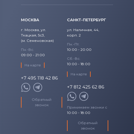
1520
Precision
Аккумуляторы для ноутбуков
Fujitsu
1521
МОСКВА
САНКТ-ПЕТЕРБУРГ
Precision 15
Аккумуляторы для ноутбуков
1525
г. Москва, ул.
ул. Наличная, 44,
Studio
Ткацкая, 5с3,
Machenike
корп. 2
(м. Семеновская)
1526
Пн.-Пт.
Studio 14
Аккумуляторы для ноутбуков
Clevo
Пн.-Вс.
10:00 - 20:00
09:00 - 21:00
1545
Сб.-Вс.
Studio 17
Аккумуляторы для ноутбуков
Sony
10:00 - 18:00
На карте
1546
Studio XPS
На карте
Аккумуляторы для ноутбуков
+7 495 118 42 86
Fujitsu-Siemens
1564
+7 812 425 62 86
Venue
Аккумуляторы для ноутбуков
15R
NEC
Обратный
Vostro
звонок
Принимаем звонки с
Аккумуляторы для ноутбуков
15Z
10:00 - 18:00
XPS
Huawei
17-7773
Обратный
XPS 13
Аккумуляторы для ноутбуков
звонок