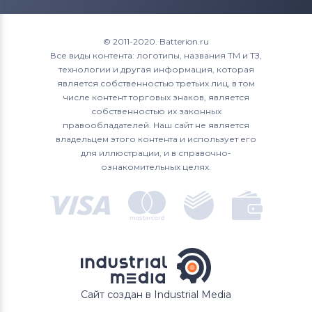
Roverbook
1700
XPS 15
Аккумуляторы для ноутбуков
1720
© 2011-2020. Batterion.ru
Toshiba
Все виды контента: логотипы, названия ТМ и ТЗ,
1721
технологии и другая информация, которая
Аккумуляторы для ноутбуков
Acer
является собственностью третьих лиц, в том
1750
числе контент торговых знаков, является
Аккумуляторы для ноутбуков
Asus
собственностью их законных
1764
правообладателей. Наш сайт не является
Аккумуляторы для ноутбуков
владельцем этого контента и использует его
Alienware
17R
для иллюстрации, и в справочно-
ознакомительных целях.
Аккумуляторы для ноутбуков
2200
Irbis
3043
4621
500M
Сайт создан в Industrial Media
5100