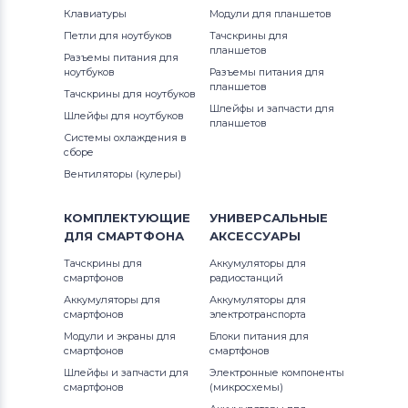
Notebookguru
Клавиатуры
1410
Модули для планшетов
Inspiron 14Z
Петли для ноутбуков
Тачскрины для
Аккумуляторы для ноутбуков
планшетов
1420
Разъемы питания для
Compaq
Inspiron 15
ноутбуков
Разъемы питания для
планшетов
Тачскрины для ноутбуков
1440
Аккумуляторы для ноутбуков
Hasee
Шлейфы и запчасти для
Inspiron 17
Шлейфы для ноутбуков
планшетов
1440n
Системы охлаждения в
Аккумуляторы для ноутбуков
Dell
Inspiron Mini
сборе
Вентиляторы (кулеры)
1464
Аккумуляторы для ноутбуков
IBM
Inspiron XPS
14Z
КОМПЛЕКТУЮЩИЕ
УНИВЕРСАЛЬНЫЕ
Аккумуляторы для ноутбуков
Apple
Latitude
ДЛЯ
СМАРТФОНА
АКСЕССУАРЫ
15 3582
Все бренды
Тачскрины для
Аккумуляторы для
Latitude 11
смартфонов
радиостанций
Аккумуляторы для ноутбуков
15 7586
LG
Аккумуляторы для
Аккумуляторы для
Latitude 12
смартфонов
электротранспорта
Аккумуляторы для ноутбуков
15 7588
Модули и экраны для
Блоки питания для
смартфонов
Latitude 13
смартфонов
Samsung
Шлейфы и запчасти для
Электронные компоненты
1501
смартфонов
(микросхемы)
P Series
Аккумуляторы для ноутбуков
Uniwill