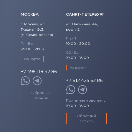
Roverbook
1700
XPS 15
Аккумуляторы для ноутбуков
1720
МОСКВА
САНКТ-ПЕТЕРБУРГ
Toshiba
г. Москва, ул.
ул. Наличная, 44,
1721
Ткацкая, 5с3,
корп. 2
Аккумуляторы для ноутбуков
Acer
(м. Семеновская)
Пн.-Пт.
1750
Пн.-Вс.
10:00 - 20:00
Аккумуляторы для ноутбуков
Asus
09:00 - 21:00
1764
Сб.-Вс.
10:00 - 18:00
Аккумуляторы для ноутбуков
На карте
Alienware
17R
На карте
+7 495 118 42 86
Аккумуляторы для ноутбуков
2200
Irbis
+7 812 425 62 86
3043
Обратный
звонок
Принимаем звонки с
4621
10:00 - 18:00
Обратный
500M
звонок
5100