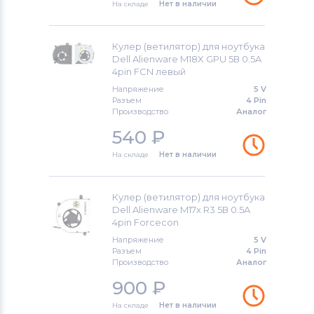
На складе
Нет в наличии
Вентиляторы (кулеры)
Gateway
Inspiron 1110
Вентиляторы (кулеры)
FCN
Inspiron 11z
Кулер (ветилятор) для ноутбука
Dell Alienware M18X GPU 5В 0.5A
Вентиляторы (кулеры)
HP
Inspiron 13
4pin FCN левый
Напряжение
5 V
Вентиляторы (кулеры)
MSI
Inspiron 14
Разъем
4 Pin
Производство
Аналог
Вентиляторы (кулеры)
Compaq
Inspiron 14R
540
₽
На складе
Нет в наличии
Вентиляторы (кулеры)
Quanta
Inspiron 15
Вентиляторы (кулеры)
Hasee
Inspiron 17
Кулер (ветилятор) для ноутбука
Dell Alienware M17x R3 5В 0.5A
Вентиляторы (кулеры)
Dell
4pin Forcecon
Inspiron Mini
Напряжение
5 V
Разъем
4 Pin
Вентиляторы (кулеры)
IBM
Inspiron XPS
Производство
Аналог
900
₽
Вентиляторы (кулеры)
Viewsonic
Latitude
На складе
Нет в наличии
Все бренды