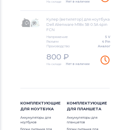
Вентиляторы (кулеры)
NEC
На складе
Нет в наличии
Вентиляторы (кулеры)
iRu
Кулер (ветилятор) для ноутбука
Dell Alienware M18x 5В 0.5A 4pin
Вентиляторы (кулеры)
Roverbook
FCN
Напряжение
5 V
Вентиляторы (кулеры)
Toshiba
Разъем
4 Pin
Производство
Аналог
Вентиляторы (кулеры)
Acer
800
₽
Вентиляторы (кулеры)
На складе
Нет в наличии
Универсальный
Вентиляторы (кулеры)
Asus
Вентиляторы (кулеры)
Alienware
КОМПЛЕКТУЮЩИЕ
КОМПЛЕКТУЮЩИЕ
Вентиляторы (кулеры)
Casper
ДЛЯ
НОУТБУКА
ДЛЯ
ПЛАНШЕТА
Аккумуляторы для
Аккумуляторы для
ноутбуков
планшетов
Блоки питания для
Блоки питания для