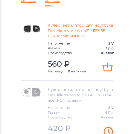
Alienware
Alienware
Area51
Alienware 15 Series
Вентиляторы (кулеры)
Gigabyte
Alienware 17 Series
Вентиляторы (кулеры)
Клавиатуры
Кулер (ветилятор) для ноутбука
Dell Alienware Area51 M15X 5В
Alienware Alwar-2508 Alpha
0.38A 3pin SUNON
Вентиляторы (кулеры)
Packard Bell
Напряжение
5 V
Alienware M Series
Разъем
3 pin
Вентиляторы (кулеры)
Hannspree
Производство
Аналог
Chromebook
560
₽
Вентиляторы (кулеры)
Аккумуляторы для радиостанций
G3
На складе
В наличии
Вентиляторы (кулеры)
Benq
G5
Кулер (ветилятор) для ноутбука
Dell Alienware M18X GPU 5В 0.5A
Вентиляторы (кулеры)
Vizio
G7
4pin FCN правый
Напряжение
5 V
Вентиляторы (кулеры)
Thunderobot
Inspiron
Разъем
4 Pin
Производство
Аналог
Вентиляторы (кулеры)
Lenovo
Inspiron 11
420
₽