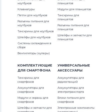
ноутбуков
планшетов
Клавиатуры
Модули для планшетов
Петли для ноутбуков
Тачскрины для
планшетов
Разъемы питания для
ноутбуков
Разъемы питания для
планшетов
Тачскрины для ноутбуков
Шлейфы и запчасти для
Шлейфы для ноутбуков
планшетов
Системы охлаждения в
сборе
Вентиляторы (кулеры)
КОМПЛЕКТУЮЩИЕ
УНИВЕРСАЛЬНЫЕ
ДЛЯ
СМАРТФОНА
АКСЕССУАРЫ
Тачскрины для
Аккумуляторы для
смартфонов
радиостанций
Аккумуляторы для
Аккумуляторы для
смартфонов
электротранспорта
Модули и экраны для
Блоки питания для
смартфонов
смартфонов
Шлейфы и запчасти для
Электронные компоненты
смартфонов
(микросхемы)