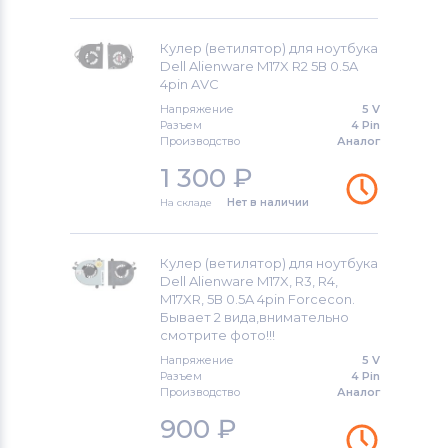
Latitude 13
Вентиляторы (кулеры)
Apple
OptiPlex
Кулер (ветилятор) для ноутбука
Dell Alienware M17X R2 5В 0.5A
Вентиляторы (кулеры)
LG
4pin AVC
P Series
Напряжение
5 V
Вентиляторы (кулеры)
Samsung
Разъем
4 Pin
Precision
Производство
Аналог
Вентиляторы (кулеры)
Fujitsu
1 300
₽
Studio
На складе
Нет в наличии
Вентиляторы (кулеры)
Clevo
Studio 17
Вентиляторы (кулеры)
Sony
Кулер (ветилятор) для ноутбука
Studio XPS
Dell Alienware M17X, R3, R4,
Вентиляторы (кулеры)
Fujitsu-
M17XR, 5В 0.5A 4pin Forcecon.
Venue
Siemens
Бывает 2 вида,внимательно
смотрите фото!!!
Vostro
Вентиляторы (кулеры)
Haier
Напряжение
5 V
Разъем
4 Pin
Производство
Аналог
Vostro 14
Вентиляторы (кулеры)
KFTYR
900
₽
XPS