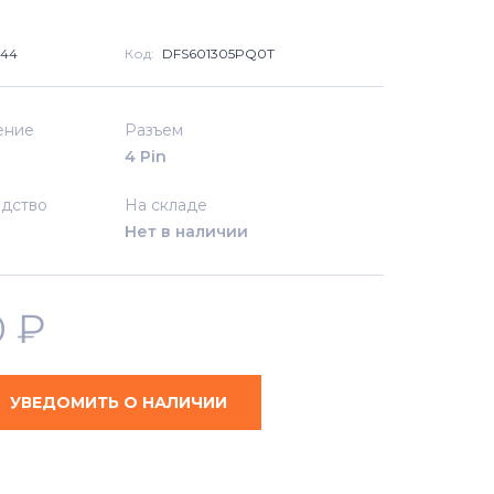
144
Код:
DFS601305PQ0T
ение
Разъем
4 Pin
дство
На складе
Нет в наличии
0
₽
УВЕДОМИТЬ О НАЛИЧИИ