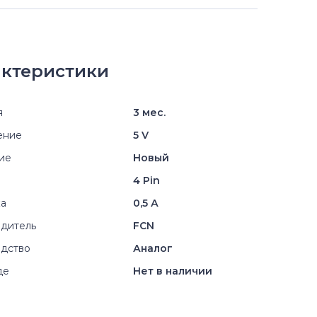
ктеристики
я
3 мес.
ение
5 V
ие
Новый
4 Pin
ка
0,5 А
дитель
FCN
дство
Аналог
де
Нет в наличии