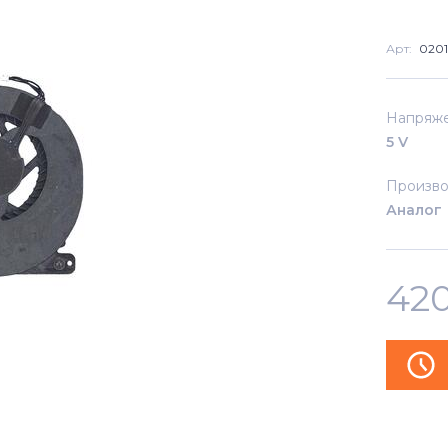
Арт:
020
Напряж
5 V
Произво
Аналог
42