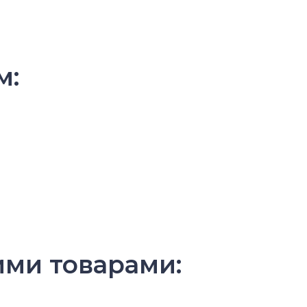
м:
ими товарами: