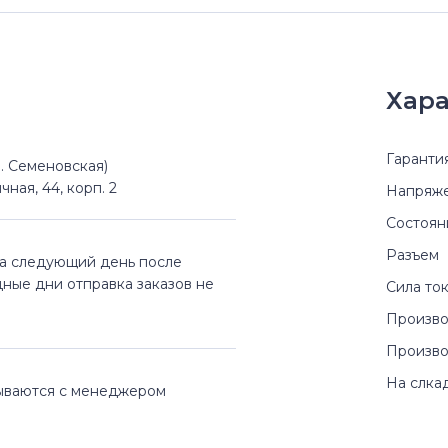
Хара
Гаранти
(м. Семеновская)
чная, 44, корп. 2
Напряж
Состоян
Разъем
на следующий день после
дные дни отправка заказов не
Сила то
Произво
Произво
На слка
вываются с менеджером