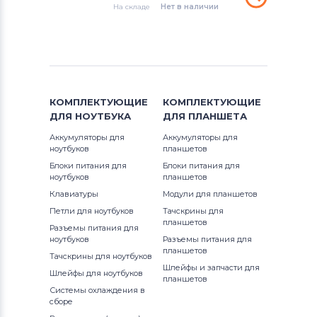
Вентиляторы (кулеры)
Gateway
На складе
Нет в наличии
Inspiron 1110
Вентиляторы (кулеры)
FCN
Inspiron 11z
Вентиляторы (кулеры)
HP
Inspiron 13
Вентиляторы (кулеры)
MSI
КОМПЛЕКТУЮЩИЕ
Inspiron 14
КОМПЛЕКТУЮЩИЕ
ДЛЯ
НОУТБУКА
ДЛЯ
ПЛАНШЕТА
Вентиляторы (кулеры)
Compaq
Inspiron 14R
Аккумуляторы для
Аккумуляторы для
ноутбуков
планшетов
Вентиляторы (кулеры)
Quanta
Inspiron 15
Блоки питания для
Блоки питания для
ноутбуков
планшетов
Вентиляторы (кулеры)
Hasee
Клавиатуры
Модули для планшетов
Inspiron 17
Петли для ноутбуков
Тачскрины для
планшетов
Вентиляторы (кулеры)
Dell
Inspiron Mini
Разъемы питания для
ноутбуков
Разъемы питания для
планшетов
Вентиляторы (кулеры)
IBM
Тачскрины для ноутбуков
Inspiron XPS
Шлейфы и запчасти для
Шлейфы для ноутбуков
планшетов
Вентиляторы (кулеры)
Viewsonic
Latitude
Системы охлаждения в
сборе
Все бренды