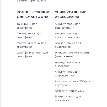
Вентиляторы (кулеры)
Latitude 13
Вентиляторы (кулеры)
Apple
OptiPlex
КОМПЛЕКТУЮЩИЕ
УНИВЕРСАЛЬНЫЕ
ДЛЯ
СМАРТФОНА
АКСЕССУАРЫ
Вентиляторы (кулеры)
LG
P Series
Тачскрины для
Аккумуляторы для
смартфонов
радиостанций
Вентиляторы (кулеры)
Samsung
Precision
Аккумуляторы для
Аккумуляторы для
смартфонов
электротранспорта
Вентиляторы (кулеры)
Fujitsu
Studio
Модули и экраны для
Блоки питания для
смартфонов
смартфонов
Вентиляторы (кулеры)
Clevo
Шлейфы и запчасти для
Электронные компоненты
Studio 17
смартфонов
(микросхемы)
Вентиляторы (кулеры)
Sony
Аккумуляторы для
Studio XPS
пылесосов
Вентиляторы (кулеры)
Fujitsu-
Аккумуляторы для
Venue
Siemens
шуруповертов
Жесткие диски и SSD для
Vostro
ноутбуков
Вентиляторы (кулеры)
Haier
Кабели питания 220V
Vostro 14
Вентиляторы (кулеры)
KFTYR
Блоки питания для
мониторов
XPS