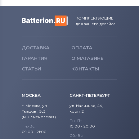
Вентиляторы (кулеры)
NEC
Вентиляторы (кулеры)
iRu
КОМПЛЕКТУЮЩИЕ
для вашего девайса
Вентиляторы (кулеры)
Roverbook
Вентиляторы (кулеры)
Toshiba
ДОСТАВКА
ОПЛАТА
Вентиляторы (кулеры)
Acer
ГАРАНТИЯ
О МАГАЗИНЕ
СТАТЬИ
Вентиляторы (кулеры)
КОНТАКТЫ
Универсальный
Вентиляторы (кулеры)
Asus
МОСКВА
САНКТ-ПЕТЕРБУРГ
Вентиляторы (кулеры)
Alienware
г. Москва, ул.
ул. Наличная, 44,
Ткацкая, 5с3,
корп. 2
Вентиляторы (кулеры)
Casper
(м. Семеновская)
Пн.-Пт.
Пн.-Вс.
10:00 - 20:00
09:00 - 21:00
Сб.-Вс.