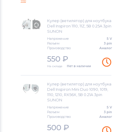
1110
Alienware 15 Series
Вентиляторы (кулеры)
Gigabyte
Alienware 17 Series
Кулер (ветилятор) для ноутбука
Вентиляторы (кулеры)
Клавиатуры
Dell Inspiron 1110, 11Z, 5В 0.25A 3pin
SUNON
Alienware Alwar-2508 Alpha
Вентиляторы (кулеры)
Packard Bell
Напряжение
5 V
Разъем
3 pin
Alienware M Series
Производство
Аналог
Вентиляторы (кулеры)
Hannspree
550
₽
Chromebook
Вентиляторы (кулеры)
На складе
Нет в наличии
Аккумуляторы для радиостанций
G3
Вентиляторы (кулеры)
Benq
G5
Кулер (ветилятор) для ноутбука
Dell Inspiron Mini Duo 1090, 1019,
1110, 1210, RX56X, 5В 0.21A 3pin
Вентиляторы (кулеры)
Vizio
G7
SUNON
Напряжение
5 V
Вентиляторы (кулеры)
Thunderobot
Inspiron
Разъем
3 pin
Производство
Аналог
Вентиляторы (кулеры)
Lenovo
Inspiron 11
500
₽