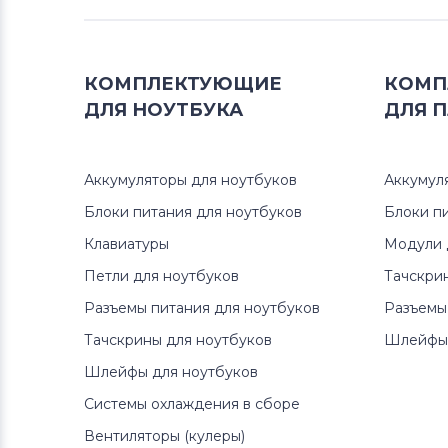
Вентиляторы (кулеры)
Аккумуляторы для радиостанций
КОМПЛЕКТУЮЩИЕ
КОМП
Вентиляторы (кулеры)
Benq
ДЛЯ
НОУТБУКА
ДЛЯ
П
Вентиляторы (кулеры)
Vizio
Аккумуляторы для ноутбуков
Аккумул
Вентиляторы (кулеры)
Блоки питания для ноутбуков
Блоки п
Thunderobot
Клавиатуры
Модули 
Петли для ноутбуков
Тачскри
Вентиляторы (кулеры)
Lenovo
Разъемы питания для ноутбуков
Разъемы
Вентиляторы (кулеры)
Gateway
Тачскрины для ноутбуков
Шлейфы 
Шлейфы для ноутбуков
Вентиляторы (кулеры)
FCN
Системы охлаждения в сборе
Вентиляторы (кулеры)
HP
Вентиляторы (кулеры)