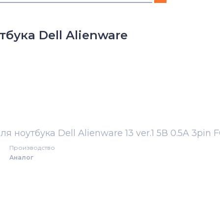
Adamo
бука Dell Alienware
Alienware
Alienware 15 Series
Alienware 17 Series
Alienware Alwar-2508 Alpha
я ноутбука Dell Alienware 13 ver.1 5В 0.5A 3pin 
Alienware M Series
Производство
Аналог
Chromebook
G3
G5