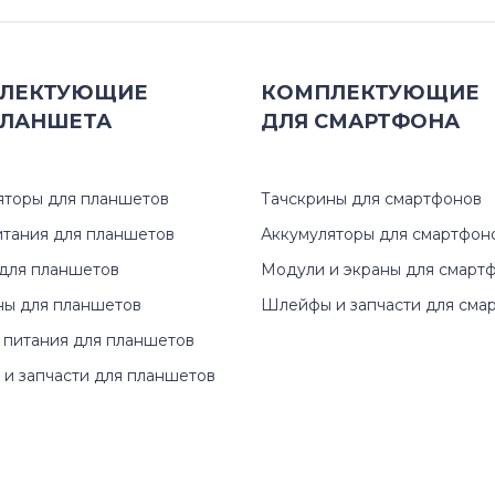
G7
ЛЕКТУЮЩИЕ
КОМПЛЕКТУЮЩИЕ
Inspiron
ЛАНШЕТА
ДЛЯ
СМАРТФОНА
Inspiron 11
яторы для планшетов
Тачскрины для смартфонов
Inspiron 1110
итания для планшетов
Аккумуляторы для смартфон
Inspiron 11z
для планшетов
Модули и экраны для смарт
ны для планшетов
Шлейфы и запчасти для сма
Inspiron 13
 питания для планшетов
Inspiron 14
и запчасти для планшетов
Inspiron 14R
Inspiron 15