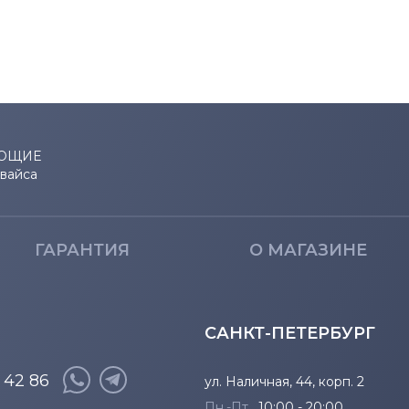
Inspiron 17
Inspiron Mini
Inspiron XPS
ЮЩИЕ
евайса
Latitude
Latitude 13
ГАРАНТИЯ
О МАГАЗИНЕ
OptiPlex
P Series
САНКТ-ПЕТЕРБУРГ
Precision
8 42 86
ул. Наличная, 44, корп. 2
Studio
Пн.-Пт.
10:00 - 20:00