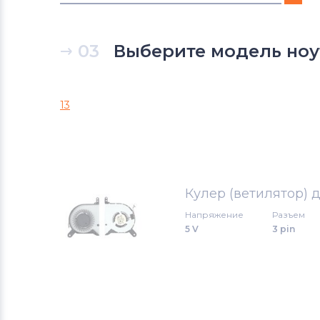
Вентиляторы (кулеры)
DNS
03
Выберите модель ноут
Вентиляторы (кулеры)
Xiaomi
Вентиляторы (кулеры)
eMachines
13
Вентиляторы (кулеры)
Microsoft
Вентиляторы (кулеры)
Gigabyte
Кулер (ветилятор) дл
Вентиляторы (кулеры)
Напряжение
Разъем
Клавиатуры
5 V
3 pin
Вентиляторы (кулеры)
Packard
Bell
Вентиляторы (кулеры)
Hannspree